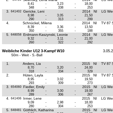
8,41
-
3,23
-
18,00
348
-
338
-
253
3.
Gericke, Leni
2014
NI
LG Wes
641402
8,98
-
3,05
-
21,50
290
-
313
-
299
4.
Schnückel, Milena
2014
NI
TV 87 
8,39
-
3,36
-
13,50
350
-
355
-
188
5.
Erdmann-Kaszynski, Leonie
2014
NI
LG Wes
648058
9,32
-
3,11
-
21,00
260
-
322
-
292
Weibliche Kinder U12 3-Kampf W10
3.05.
50m - Weit - S.-Ball
1.
Anders, Lia
2015
NI
TV 87 
8,70
-
3,20
-
24,00
318
-
334
-
329
2.
Hüten, Layla
2015
NI
TV 87 
8,95
-
3,02
-
19,50
293
-
309
-
273
3.
Fiedler, Emily
2015
NI
LG Wes
654060
8,99
-
3,00
-
19,00
289
-
306
-
267
4.
Irmer, Lene
2015
NI
LG Wes
641406
9,09
-
2,98
-
18,00
280
-
304
-
253
5.
Göthlich, Katharina
2015
NI
LG Wes
648481