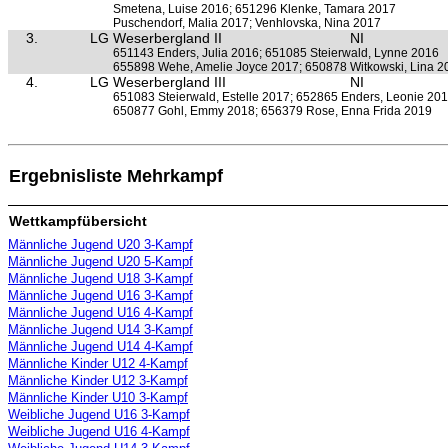
Smetena, Luise 2016; 651296 Klenke, Tamara 2017
Puschendorf, Malia 2017; Venhlovska, Nina 2017
3.
LG Weserbergland II
NI
651143 Enders, Julia 2016; 651085 Steierwald, Lynne 2016
655898 Wehe, Amelie Joyce 2017; 650878 Witkowski, Lina 2
4.
LG Weserbergland III
NI
651083 Steierwald, Estelle 2017; 652865 Enders, Leonie 20
650877 Gohl, Emmy 2018; 656379 Rose, Enna Frida 2019
Ergebnisliste Mehrkampf
Wettkampfübersicht
Männliche Jugend U20 3-Kampf
Männliche Jugend U20 5-Kampf
Männliche Jugend U18 3-Kampf
Männliche Jugend U16 3-Kampf
Männliche Jugend U16 4-Kampf
Männliche Jugend U14 3-Kampf
Männliche Jugend U14 4-Kampf
Männliche Kinder U12 4-Kampf
Männliche Kinder U12 3-Kampf
Männliche Kinder U10 3-Kampf
Weibliche Jugend U16 3-Kampf
Weibliche Jugend U16 4-Kampf