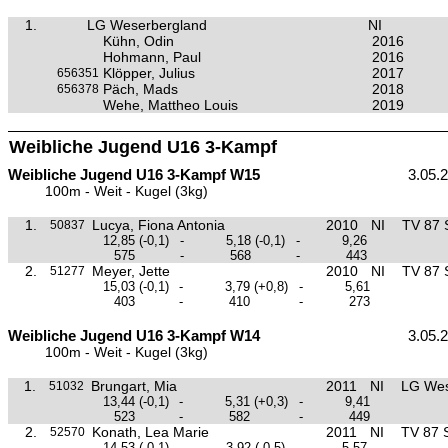
1.
LG Weserbergland
NI
Kühn, Odin
2016
Hohmann, Paul
2016
Klöpper, Julius
2017
656351
Päch, Mads
2018
656378
Wehe, Mattheo Louis
2019
Weibliche Jugend U16 3-Kampf
Weibliche Jugend U16 3-Kampf W15
3.05.
100m - Weit - Kugel (3kg)
1.
Lucya, Fiona Antonia
2010
NI
TV 87 
50837
12,85
(-0,1)
-
5,18
(-0,1)
-
9,26
575
-
568
-
443
2.
Meyer, Jette
2010
NI
TV 87 
51277
15,03
(-0,1)
-
3,79
(+0,8)
-
5,61
403
-
410
-
273
Weibliche Jugend U16 3-Kampf W14
3.05.
100m - Weit - Kugel (3kg)
1.
Brungart, Mia
2011
NI
LG Wes
51032
13,44
(-0,1)
-
5,31
(+0,3)
-
9,41
523
-
582
-
449
2.
Konath, Lea Marie
2011
NI
TV 87 
52570
14,53
(-0,1)
-
3,92
(-0,5)
-
5,57