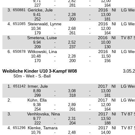
9,71
-
2,82
-
12,00
227
-
281
-
164
3.
Gericke, Jule
2016
NI
LG Wes
650881
9,41
-
2,28
-
13,00
252
-
200
-
181
4.
Steierwald, Lynne
2016
NI
LG Wes
651085
10,34
-
2,68
-
12,00
179
-
261
-
164
5.
Smetena, Luise
2016
NI
TV 87 
9,94
-
2,52
-
10,00
209
-
237
-
130
6.
Witkowski, Lina
2016
NI
LG Wes
650878
10,48
-
2,28
-
11,50
170
-
200
-
156
Weibliche Kinder U10 3-Kampf W08
3.05.
50m - Weit - S.-Ball
1.
Irmer, Jule
2017
NI
LG Wes
651142
8,89
-
3,08
-
13,00
299
-
318
-
181
2.
Kühn, Ella
2017
NI
LG Wes
9,38
-
2,89
-
12,00
254
-
291
-
164
3.
Venhlovska, Nina
2017
NI
TV 87 
9,77
-
2,31
-
13,50
222
-
204
-
188
4.
Klenke, Tamara
2017
NI
TV 87 
651296
10,76
-
2,48
-
14,00