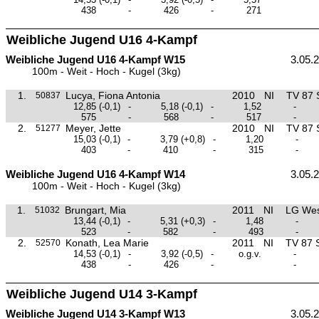
438
-
426
-
271
Weibliche Jugend U16 4-Kampf
Weibliche Jugend U16 4-Kampf W15
3.05.
100m - Weit - Hoch - Kugel (3kg)
1.
Lucya, Fiona Antonia
2010
NI
TV 87 
50837
12,85
(-0,1)
-
5,18
(-0,1)
-
1,52
-
575
-
568
-
517
-
2.
Meyer, Jette
2010
NI
TV 87 
51277
15,03
(-0,1)
-
3,79
(+0,8)
-
1,20
-
403
-
410
-
315
-
Weibliche Jugend U16 4-Kampf W14
3.05.
100m - Weit - Hoch - Kugel (3kg)
1.
Brungart, Mia
2011
NI
LG Wes
51032
13,44
(-0,1)
-
5,31
(+0,3)
-
1,48
-
523
-
582
-
493
-
2.
Konath, Lea Marie
2011
NI
TV 87 
52570
14,53
(-0,1)
-
3,92
(-0,5)
-
o.g.v.
-
438
-
426
-
-
Weibliche Jugend U14 3-Kampf
Weibliche Jugend U14 3-Kampf W13
3.05.