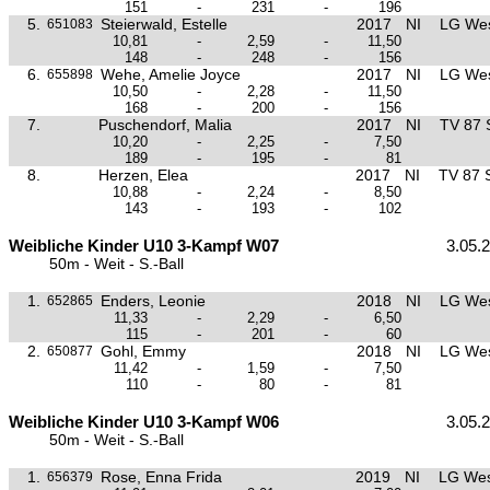
151
-
231
-
196
5.
Steierwald, Estelle
2017
NI
LG Wes
651083
10,81
-
2,59
-
11,50
148
-
248
-
156
6.
Wehe, Amelie Joyce
2017
NI
LG Wes
655898
10,50
-
2,28
-
11,50
168
-
200
-
156
7.
Puschendorf, Malia
2017
NI
TV 87 
10,20
-
2,25
-
7,50
189
-
195
-
81
8.
Herzen, Elea
2017
NI
TV 87 
10,88
-
2,24
-
8,50
143
-
193
-
102
Weibliche Kinder U10 3-Kampf W07
3.05.
50m - Weit - S.-Ball
1.
Enders, Leonie
2018
NI
LG Wes
652865
11,33
-
2,29
-
6,50
115
-
201
-
60
2.
Gohl, Emmy
2018
NI
LG Wes
650877
11,42
-
1,59
-
7,50
110
-
80
-
81
Weibliche Kinder U10 3-Kampf W06
3.05.
50m - Weit - S.-Ball
1.
Rose, Enna Frida
2019
NI
LG Wes
656379