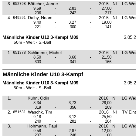
3.
Böttcher, Janne
2015
NI
LG Wes
652798
9,59
-
2,83
-
27,00
206
-
242
-
217
4.
Dalby, Noam
2015
NI
LG Wes
649291
9,40
-
3,27
-
19,00
221
-
300
-
141
Männliche Kinder U12 3-Kampf M09
3.05.
50m - Weit - S.-Ball
1.
Schlimme, Michel
2016
NI
LG Wes
651378
8,50
-
3,60
-
21,50
303
-
341
-
166
Männliche Kinder U10 3-Kampf
Männliche Kinder U10 3-Kampf M09
3.05.
50m - Weit - S.-Ball
1.
Kühn, Odin
2016
NI
LG Wes
8,34
-
3,73
-
26,00
319
-
356
-
209
2.
Waschk, Tim
2016
NI
TV Ein
651531
9,18
-
3,12
-
25,50
240
-
281
-
204
3.
Hohmann, Paul
2016
NI
LG Wes
9,58
-
2,87
-
12,00
207
-
248
-
60