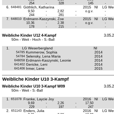
254
-
328
-
145
-
6.
Göthlich, Katharina
2015
NI
LG Wes
648481
9,50
-
2,82
-
o.g.v.
-
244
-
281
-
-
7.
Erdmann-Kaszynski, Zoe
2015
NI
LG Wes
648010
10,36
-
2,38
-
o.g.v.
-
178
-
215
-
-
Weibliche Kinder U12 4-Kampf
3.05.
50m - Weit - Hoch - S.-Ball
1.
LG Weserbergland
NI
Kummerow, Sophia
2014
54785
Selensky, Lena Maria
2014
54784
Erdmann-Kaszynski, Leonie
2014
648058
Gericke, Leni
2014
641402
Irmer, Lene
2015
641406
Weibliche Kinder U10 3-Kampf
Weibliche Kinder U10 3-Kampf W09
3.05.
50m - Weit - S.-Ball
1.
Franke, Laycie Joy
2016
NI
LG Wes
651078
9,69
-
2,26
-
17,50
229
-
197
-
247
2.
Enders, Julia
2016
NI
LG Wes
651143