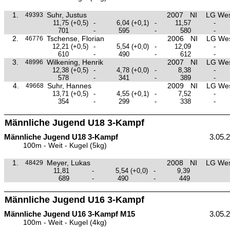
1.
Suhr, Justus
2007
NI
LG Wes
49393
11,75
(+0,5)
-
6,04
(+0,1)
-
11,57
-
701
-
595
-
580
-
2.
Tschense, Florian
2006
NI
LG Wes
46776
12,21
(+0,5)
-
5,54
(+0,0)
-
12,09
-
610
-
490
-
612
-
3.
Wilkening, Henrik
2007
NI
LG Wes
48996
12,38
(+0,5)
-
4,78
(+0,0)
-
8,38
-
578
-
341
-
389
-
4.
Suhr, Hannes
2009
NI
LG Wes
49668
13,71
(+0,5)
-
4,55
(+0,1)
-
7,52
-
354
-
299
-
338
-
Männliche Jugend U18 3-Kampf
Männliche Jugend U18 3-Kampf
3.05.
100m - Weit - Kugel (5kg)
1.
Meyer, Lukas
2008
NI
LG Wes
48429
11,81
-
5,54
(+0,0)
-
9,39
689
-
490
-
449
Männliche Jugend U16 3-Kampf
Männliche Jugend U16 3-Kampf M15
3.05.
100m - Weit - Kugel (4kg)