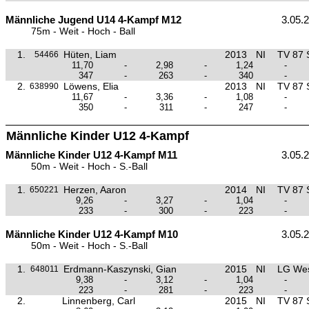
Männliche Jugend U14 4-Kampf M12
3.05.
75m - Weit - Hoch - Ball
1.
Hüten, Liam
2013
NI
TV 87 
54466
11,70
-
2,98
-
1,24
-
347
-
263
-
340
-
2.
Löwens, Elia
2013
NI
TV 87 
638990
11,67
-
3,36
-
1,08
-
350
-
311
-
247
-
Männliche Kinder U12 4-Kampf
Männliche Kinder U12 4-Kampf M11
3.05.
50m - Weit - Hoch - S.-Ball
1.
Herzen, Aaron
2014
NI
TV 87 
650221
9,26
-
3,27
-
1,04
-
233
-
300
-
223
-
Männliche Kinder U12 4-Kampf M10
3.05.
50m - Weit - Hoch - S.-Ball
1.
Erdmann-Kaszynski, Gian
2015
NI
LG Wes
648011
9,38
-
3,12
-
1,04
-
223
-
281
-
223
-
2.
Linnenberg, Carl
2015
NI
TV 87 