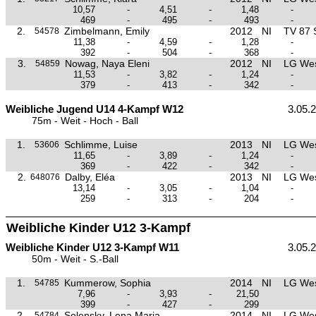
10,57
-
4,51
-
1,48
-
469
-
495
-
493
-
2.
Zimbelmann, Emily
2012
NI
TV 87 
54578
11,38
-
4,59
-
1,28
-
392
-
504
-
368
-
3.
Nowag, Naya Eleni
2012
NI
LG Wes
54859
11,53
-
3,82
-
1,24
-
379
-
413
-
342
-
Weibliche Jugend U14 4-Kampf W12
3.05.
75m - Weit - Hoch - Ball
1.
Schlimme, Luise
2013
NI
LG Wes
53606
11,65
-
3,89
-
1,24
-
369
-
422
-
342
-
2.
Dalby, Eléa
2013
NI
LG Wes
648076
13,14
-
3,05
-
1,04
-
259
-
313
-
204
-
Weibliche Kinder U12 3-Kampf
Weibliche Kinder U12 3-Kampf W11
3.05.
50m - Weit - S.-Ball
1.
Kummerow, Sophia
2014
NI
LG Wes
54785
7,96
-
3,93
-
21,50
399
-
427
-
299
2.
Selensky, Lena Maria
2014
NI
LG Wes
54784