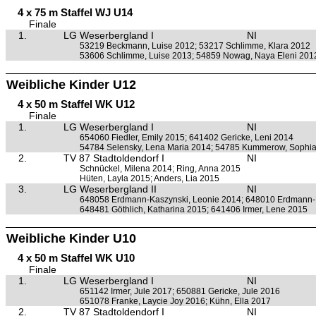
4 x 75 m Staffel WJ U14
Finale
1.
LG Weserbergland I
NI
53219 Beckmann, Luise 2012; 53217 Schlimme, Klara 2012
53606 Schlimme, Luise 2013; 54859 Nowag, Naya Eleni 201
Weibliche Kinder U12
4 x 50 m Staffel WK U12
Finale
1.
LG Weserbergland I
NI
654060 Fiedler, Emily 2015; 641402 Gericke, Leni 2014
54784 Selensky, Lena Maria 2014; 54785 Kummerow, Sophi
2.
TV 87 Stadtoldendorf I
NI
Schnückel, Milena 2014; Ring, Anna 2015
Hüten, Layla 2015; Anders, Lia 2015
3.
LG Weserbergland II
NI
648058 Erdmann-Kaszynski, Leonie 2014; 648010 Erdmann-
648481 Göthlich, Katharina 2015; 641406 Irmer, Lene 2015
Weibliche Kinder U10
4 x 50 m Staffel WK U10
Finale
1.
LG Weserbergland I
NI
651142 Irmer, Jule 2017; 650881 Gericke, Jule 2016
651078 Franke, Laycie Joy 2016; Kühn, Ella 2017
2.
TV 87 Stadtoldendorf I
NI