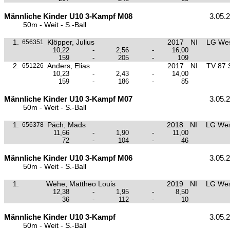
Männliche Kinder U10 3-Kampf M08
3.05.
50m - Weit - S.-Ball
1.
Klöpper, Julius
2017
NI
LG Wes
656351
10,22
-
2,56
-
16,00
159
-
205
-
109
2.
Anders, Elias
2017
NI
TV 87 
651226
10,23
-
2,43
-
14,00
159
-
186
-
85
Männliche Kinder U10 3-Kampf M07
3.05.
50m - Weit - S.-Ball
1.
Päch, Mads
2018
NI
LG Wes
656378
11,66
-
1,90
-
11,00
72
-
104
-
46
Männliche Kinder U10 3-Kampf M06
3.05.
50m - Weit - S.-Ball
1.
Wehe, Mattheo Louis
2019
NI
LG Wes
12,38
-
1,95
-
8,50
36
-
112
-
10
Männliche Kinder U10 3-Kampf
3.05.
50m - Weit - S.-Ball