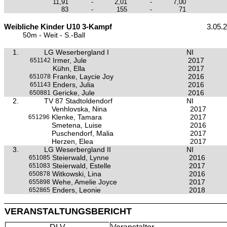
11,91
-
2,01
-
7,00
83
-
155
-
71
Weibliche Kinder U10 3-Kampf
3.05.
50m - Weit - S.-Ball
1.
LG Weserbergland I
NI
Irmer, Jule
2017
651142
Kühn, Ella
2017
Franke, Laycie Joy
2016
651078
Enders, Julia
2016
651143
Gericke, Jule
2016
650881
2.
TV 87 Stadtoldendorf
NI
Venhlovska, Nina
2017
Klenke, Tamara
2017
651296
Smetena, Luise
2016
Puschendorf, Malia
2017
Herzen, Elea
2017
3.
LG Weserbergland II
NI
Steierwald, Lynne
2016
651085
Steierwald, Estelle
2017
651083
Witkowski, Lina
2016
650878
Wehe, Amelie Joyce
2017
655898
Enders, Leonie
2018
652865
VERANSTALTUNGSBERICHT