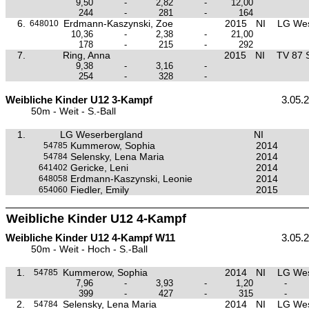
9,50
-
2,82
-
12,00
244
-
281
-
164
6.
Erdmann-Kaszynski, Zoe
2015
NI
LG Wes
648010
10,36
-
2,38
-
21,00
178
-
215
-
292
7.
Ring, Anna
2015
NI
TV 87 
9,38
-
3,16
-
254
-
328
-
Weibliche Kinder U12 3-Kampf
3.05.
50m - Weit - S.-Ball
1.
LG Weserbergland
NI
Kummerow, Sophia
2014
54785
Selensky, Lena Maria
2014
54784
Gericke, Leni
2014
641402
Erdmann-Kaszynski, Leonie
2014
648058
Fiedler, Emily
2015
654060
Weibliche Kinder U12 4-Kampf
Weibliche Kinder U12 4-Kampf W11
3.05.
50m - Weit - Hoch - S.-Ball
1.
Kummerow, Sophia
2014
NI
LG Wes
54785
7,96
-
3,93
-
1,20
-
399
-
427
-
315
-
2.
Selensky, Lena Maria
2014
NI
LG Wes
54784