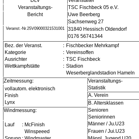
DLV
Veranstalter
Veranstaltungs-
TSC Fischbeck 05 e.V.
Bericht
Uwe Beerberg
Sachsenweg 27
Veranst.-Nr.25V09000321531001
31840 Hessisch Oldendorf
0176 56741344
Bez. der Veranst.
:
Fischbecker Mehrkampf
Kategorie
:
Vereinsoffen
Ausrichter
:
TSC Fischbeck
Wettkampfstätte
:
Stadion
Weserberglandstadion Hameln
Zeitmessung:
Veranstaltungs-
Statistik
vollautom. elektronisch
A. Verein
Finish
Lynx
B. Altersklassen
Senioren
Windmessung:
Seniorinnen
Männer / Ju.U23
Lauf
:
McFinish
Frauen / Jui.U23
Winspeeed
Sprung
:
Windmaster
Männl. Jugend U20