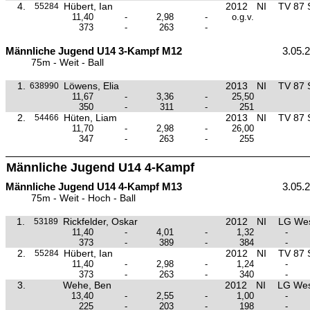
4.
Hübert, Ian
2012
NI
TV 87 
55284
11,40
-
2,98
-
o.g.v.
373
-
263
-
Männliche Jugend U14 3-Kampf M12
3.05.
75m - Weit - Ball
1.
Löwens, Elia
2013
NI
TV 87 
638990
11,67
-
3,36
-
25,50
350
-
311
-
251
2.
Hüten, Liam
2013
NI
TV 87 
54466
11,70
-
2,98
-
26,00
347
-
263
-
255
Männliche Jugend U14 4-Kampf
Männliche Jugend U14 4-Kampf M13
3.05.
75m - Weit - Hoch - Ball
1.
Rickfelder, Oskar
2012
NI
LG Wes
53189
11,40
-
4,01
-
1,32
-
373
-
389
-
384
-
2.
Hübert, Ian
2012
NI
TV 87 
55284
11,40
-
2,98
-
1,24
-
373
-
263
-
340
-
3.
Wehe, Ben
2012
NI
LG Wes
13,40
-
2,55
-
1,00
-
225
-
203
-
198
-