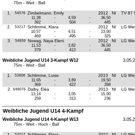
75m - Weit - Ball
1.
Zimbelmann, Emily
2012
NI
TV 87 
54578
11,38
-
4,59
-
36,50
392
-
504
-
445
2.
Schlimme, Klara
2012
NI
LG Wes
53217
10,57
-
4,51
-
23,00
469
-
495
-
325
3.
Nowag, Naya Eleni
2012
NI
LG Wes
54859
11,53
-
3,82
-
36,50
379
-
413
-
445
Weibliche Jugend U14 3-Kampf W12
3.05.
75m - Weit - Ball
1.
Schlimme, Luise
2013
NI
LG Wes
53606
11,65
-
3,89
-
19,50
369
-
422
-
288
2.
Dalby, Eléa
2013
NI
LG Wes
648076
13,14
-
3,05
-
15,00
259
-
313
-
236
Weibliche Jugend U14 4-Kampf
Weibliche Jugend U14 4-Kampf W13
3.05.
75m - Weit - Hoch - Ball
1.
Schlimme, Klara
2012
NI
LG Wes
53217