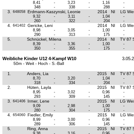
8,41
-
3,23
-
1,16
-
348
-
338
-
288
-
3.
Erdmann-Kaszynski, Leonie
2014
NI
LG Wes
648058
9,32
-
3,11
-
1,04
-
260
-
322
-
204
-
4.
Gericke, Leni
2014
NI
LG Wes
641402
8,98
-
3,05
-
1,00
-
290
-
313
-
175
-
5.
Schnückel, Milena
2014
NI
TV 87 
8,39
-
3,36
-
1,00
-
350
-
355
-
175
-
Weibliche Kinder U12 4-Kampf W10
3.05.
50m - Weit - Hoch - S.-Ball
1.
Anders, Lia
2015
NI
TV 87 
8,70
-
3,20
-
1,04
-
318
-
334
-
204
-
2.
Hüten, Layla
2015
NI
TV 87 
8,95
-
3,02
-
0,96
-
293
-
309
-
145
-
3.
Irmer, Lene
2015
NI
LG Wes
641406
9,09
-
2,98
-
1,00
-
280
-
304
-
175
-
4.
Fiedler, Emily
2015
NI
LG Wes
654060
8,99
-
3,00
-
0,96
-
289
-
306
-
145
-
5.
Ring, Anna
2015
NI
TV 87 
9,38
-
3,16
-
0,96
-