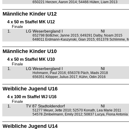
650221 Herzen, Aaron 2014; 54466 Hüten, Liam 2013
Männliche Kinder U12
4 x 50 m Staffel MK U12
Finale
1.
LG Weserbergland I
NI
652798 Böttcher, Janne 2015; 649291 Dalby, Noam 2015
648011 Erdmann-Kaszynski, Gian 2015; 651378 Schlimme, M
Männliche Kinder U10
4 x 50 m Staffel MK U10
Finale
1.
LG Weserbergland I
NI
Hohmann, Paul 2016; 656378 Päch, Mads 2018
656351 Klöpper, Julius 2017; Kühn, Odin 2016
Weibliche Jugend U16
4 x 100 m Staffel WJ U16
Finale
1.
TV 87 Stadtoldendorf
NI
51277 Meyer, Jette 2010; 52570 Konath, Lea Marie 2011
54578 Zimbelmann, Emily 2012; 50837 Lucya, Fiona Antonia
Weibliche Jugend U14