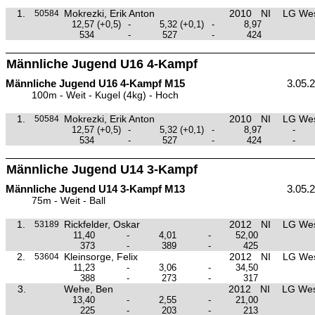
1.
Mokrezki, Erik Anton
2010
NI
LG Wes
50584
12,57
(+0,5)
-
5,32
(+0,1)
-
8,97
534
-
527
-
424
Männliche Jugend U16 4-Kampf
Männliche Jugend U16 4-Kampf M15
3.05.
100m - Weit - Kugel (4kg) - Hoch
1.
Mokrezki, Erik Anton
2010
NI
LG Wes
50584
12,57
(+0,5)
-
5,32
(+0,1)
-
8,97
-
534
-
527
-
424
-
Männliche Jugend U14 3-Kampf
Männliche Jugend U14 3-Kampf M13
3.05.
75m - Weit - Ball
1.
Rickfelder, Oskar
2012
NI
LG Wes
53189
11,40
-
4,01
-
52,00
373
-
389
-
425
2.
Kleinsorge, Felix
2012
NI
LG Wes
53604
11,23
-
3,06
-
34,50
388
-
273
-
317
3.
Wehe, Ben
2012
NI
LG Wes
13,40
-
2,55
-
21,00
225
-
203
-
213