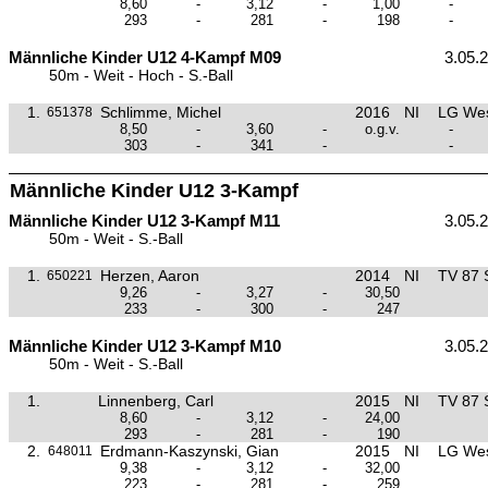
8,60
-
3,12
-
1,00
-
293
-
281
-
198
-
Männliche Kinder U12 4-Kampf M09
3.05.
50m - Weit - Hoch - S.-Ball
1.
Schlimme, Michel
2016
NI
LG Wes
651378
8,50
-
3,60
-
o.g.v.
-
303
-
341
-
-
Männliche Kinder U12 3-Kampf
Männliche Kinder U12 3-Kampf M11
3.05.
50m - Weit - S.-Ball
1.
Herzen, Aaron
2014
NI
TV 87 
650221
9,26
-
3,27
-
30,50
233
-
300
-
247
Männliche Kinder U12 3-Kampf M10
3.05.
50m - Weit - S.-Ball
1.
Linnenberg, Carl
2015
NI
TV 87 
8,60
-
3,12
-
24,00
293
-
281
-
190
2.
Erdmann-Kaszynski, Gian
2015
NI
LG Wes
648011
9,38
-
3,12
-
32,00
223
-
281
-
259