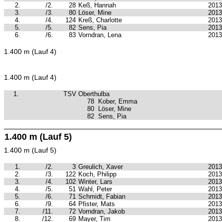
2.
/2.
28
Keß, Hannah
2013
3.
/3.
80
Löser, Mine
2013
4.
/4.
124
Kreß, Charlotte
2013
5.
/5.
82
Sens, Pia
2013
6.
/6.
83
Vorndran, Lena
2013
1.400 m (Lauf 4)
1.400 m (Lauf 4)
1.
TSV Oberthulba
78
Kober, Emma
80
Löser, Mine
82
Sens, Pia
1.400 m (Lauf 5)
1.400 m (Lauf 5)
1.
/2.
3
Greulich, Xaver
2013
2.
/3.
122
Koch, Philipp
2013
3.
/4.
102
Winter, Lars
2013
4.
/5.
51
Wahl, Peter
2013
5.
/6.
71
Schmidt, Fabian
2013
6.
/9.
64
Pfister, Mats
2013
7.
/11.
72
Vorndran, Jakob
2013
8.
/12.
69
Mayer, Tim
2013