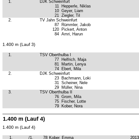
1.
DJK Schweinfurt
11
Hepperle, Niklas
10
Geyer, Liam
21
Ziegler, Til
2.
TV Jahn Schweinfurt
87
Rümmler, Jakob
120
Pickert, Anton
84
Amri, Harun
1.400 m (Lauf 3)
1.
TSV Oberthulba I
77
Helfrich, Maja
81
Martin, Lenya
74
Ebert, Mila
2.
DJK Schweinfurt
23
Bachmann, Loki
31
Scheiner, Nele
29
Müller, Nina
3.
TSV Oberthulba II
76
Grom, Mila
75
Fischer, Lotte
79
Kober, Nora
1.400 m (Lauf 4)
1.400 m (Lauf 4)
1.
/1.
78
Kober, Emma
2013