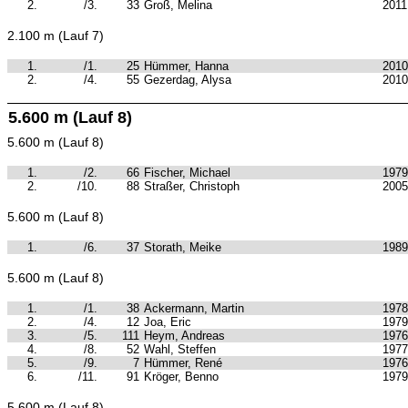
2.
/3.
33
Groß, Melina
2011
2.100 m (Lauf 7)
1.
/1.
25
Hümmer, Hanna
2010
2.
/4.
55
Gezerdag, Alysa
2010
5.600 m (Lauf 8)
5.600 m (Lauf 8)
1.
/2.
66
Fischer, Michael
1979
2.
/10.
88
Straßer, Christoph
2005
5.600 m (Lauf 8)
1.
/6.
37
Storath, Meike
1989
5.600 m (Lauf 8)
1.
/1.
38
Ackermann, Martin
1978
2.
/4.
12
Joa, Eric
1979
3.
/5.
111
Heym, Andreas
1976
4.
/8.
52
Wahl, Steffen
1977
5.
/9.
7
Hümmer, René
1976
6.
/11.
91
Kröger, Benno
1979
5.600 m (Lauf 8)