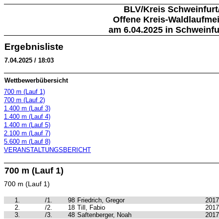
BLV/Kreis Schweinfur
Offene Kreis-Waldlaufmei
am 6.04.2025 in Schweinfu
Ergebnisliste
7.04.2025 / 18:03
Wettbewerbübersicht
700 m (Lauf 1)
700 m (Lauf 2)
1.400 m (Lauf 3)
1.400 m (Lauf 4)
1.400 m (Lauf 5)
2.100 m (Lauf 7)
5.600 m (Lauf 8)
VERANSTALTUNGSBERICHT
700 m (Lauf 1)
700 m (Lauf 1)
1.
/1.
98
Friedrich, Gregor
2017
2.
/2.
18
Till, Fabio
2017
3.
/3.
48
Saftenberger, Noah
2017