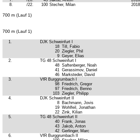
8.
/22.
100
Stecher, Milan
2018
700 m (Lauf 1)
700 m (Lauf 1)
1.
DJK Schweinfurt I
18
Till, Fabio
20
Ziegler, Phil
9
Geyer, Elias
2.
TG 48 Schweinfurt I
48
Saftenberger, Noah
41
Gerassimov, Daniel
46
Marksteder, David
3.
VfR Burggrumbach I
98
Friedrich, Gregor
97
Friedrich, Benno
103
Ziegler, Philipp
4.
DJK Schweinfurt II
8
Bachmann, Jovis
19
Wohlfeil, Jonathan
22
Zink, Kilian
5.
TG 48 Schweinfurt II
40
Frank, Jonas
43
Jakob, Anton
42
Gerlinger, Marc
6.
VfR Burggrumbach II