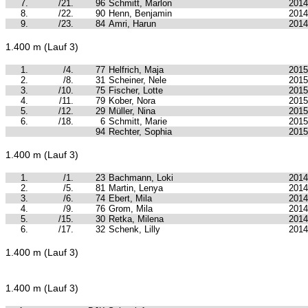
7.
/21.
96
Schmitt, Marlon
2014
8.
/22.
90
Henn, Benjamin
2014
9.
/23.
84
Amri, Harun
2014
1.400 m (Lauf 3)
1.
/4.
77
Helfrich, Maja
2015
2.
/8.
31
Scheiner, Nele
2015
3.
/10.
75
Fischer, Lotte
2015
4.
/11.
79
Kober, Nora
2015
5.
/12.
29
Müller, Nina
2015
6.
/18.
6
Schmitt, Marie
2015
94
Rechter, Sophia
2015
1.400 m (Lauf 3)
1.
/1.
23
Bachmann, Loki
2014
2.
/5.
81
Martin, Lenya
2014
3.
/6.
74
Ebert, Mila
2014
4.
/9.
76
Grom, Mila
2014
5.
/15.
30
Retka, Milena
2014
6.
/17.
32
Schenk, Lilly
2014
1.400 m (Lauf 3)
1.400 m (Lauf 3)