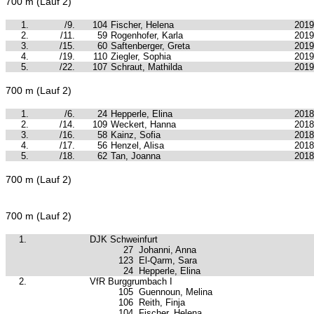
700 m (Lauf 2)
1.
/9.
104
Fischer, Helena
2019
2.
/11.
59
Rogenhofer, Karla
2019
3.
/15.
60
Saftenberger, Greta
2019
4.
/19.
110
Ziegler, Sophia
2019
5.
/22.
107
Schraut, Mathilda
2019
700 m (Lauf 2)
1.
/6.
24
Hepperle, Elina
2018
2.
/14.
109
Weckert, Hanna
2018
3.
/16.
58
Kainz, Sofia
2018
4.
/17.
56
Henzel, Alisa
2018
5.
/18.
62
Tan, Joanna
2018
700 m (Lauf 2)
700 m (Lauf 2)
1.
DJK Schweinfurt
27
Johanni, Anna
123
El-Qarm, Sara
24
Hepperle, Elina
2.
VfR Burggrumbach I
105
Guennoun, Melina
106
Reith, Finja
104
Fischer, Helena