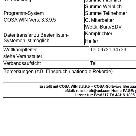
Summe Weiblich
Programm-System
Summe Teilnehmer
COSA WIN Vers. 3.3.9.5
C. Mitarbeiter
Wettk.-Büro/EDV
Kampfrichter
Datentransfer zu Bestenlisten-
Systemen ist möglich.
Helfer
Wettkampfleiter
Tel 09721 34733
siehe Veranstalter
Verbandsaufsicht
Tel
Bemerkungen (z.B. Einspruch / nationale Rekorde)
Erstellt mit COSA WIN 3.3.9.5 -- COSA-Software, Bergg
eMail: renziesoft@aol.com Home-PAGE:
Lizenz für: BY/6317 TV JAHN 1895 