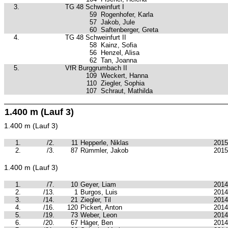
3.
TG 48 Schweinfurt I
59
Rogenhofer, Karla
57
Jakob, Jule
60
Saftenberger, Greta
4.
TG 48 Schweinfurt II
58
Kainz, Sofia
56
Henzel, Alisa
62
Tan, Joanna
5.
VfR Burggrumbach II
109
Weckert, Hanna
110
Ziegler, Sophia
107
Schraut, Mathilda
1.400 m (Lauf 3)
1.400 m (Lauf 3)
1.
/2.
11
Hepperle, Niklas
2015
2.
/3.
87
Rümmler, Jakob
2015
1.400 m (Lauf 3)
1.
/7.
10
Geyer, Liam
2014
2.
/13.
1
Burgos, Luis
2014
3.
/14.
21
Ziegler, Til
2014
4.
/16.
120
Pickert, Anton
2014
5.
/19.
73
Weber, Leon
2014
6.
/20.
67
Häger, Ben
2014