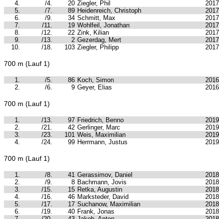
4.
/4.
20
Ziegler, Phil
2017
5.
/7.
89
Heidenreich, Christoph
2017
6.
/9.
34
Schmitt, Max
2017
7.
/11.
19
Wohlfeil, Jonathan
2017
8.
/12.
22
Zink, Kilian
2017
9.
/13.
2
Gezerdag, Mert
2017
10.
/18.
103
Ziegler, Philipp
2017
700 m (Lauf 1)
1.
/5.
86
Koch, Simon
2016
2.
/6.
9
Geyer, Elias
2016
700 m (Lauf 1)
1.
/13.
97
Friedrich, Benno
2019
2.
/21.
42
Gerlinger, Marc
2019
3.
/23.
101
Weis, Maximilian
2019
4.
/24.
99
Herrmann, Justus
2019
700 m (Lauf 1)
1.
/8.
41
Gerassimov, Daniel
2018
2.
/9.
8
Bachmann, Jovis
2018
3.
/15.
15
Retka, Augustin
2018
4.
/16.
46
Marksteder, David
2018
5.
/17.
17
Suchanow, Maximilian
2018
6.
/19.
40
Frank, Jonas
2018
7.
/20.
43
Jakob, Anton
2018