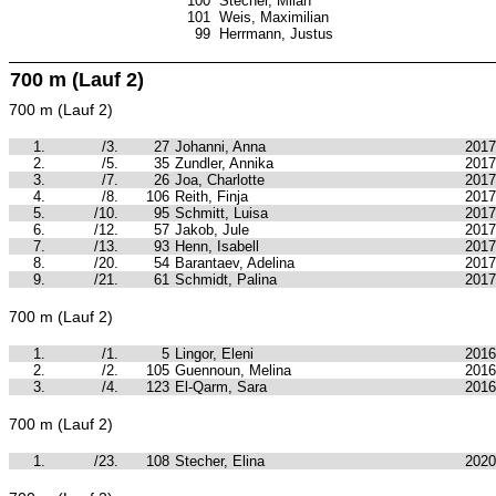
100
Stecher, Milan
101
Weis, Maximilian
99
Herrmann, Justus
700 m (Lauf 2)
700 m (Lauf 2)
1.
/3.
27
Johanni, Anna
2017
2.
/5.
35
Zundler, Annika
2017
3.
/7.
26
Joa, Charlotte
2017
4.
/8.
106
Reith, Finja
2017
5.
/10.
95
Schmitt, Luisa
2017
6.
/12.
57
Jakob, Jule
2017
7.
/13.
93
Henn, Isabell
2017
8.
/20.
54
Barantaev, Adelina
2017
9.
/21.
61
Schmidt, Palina
2017
700 m (Lauf 2)
1.
/1.
5
Lingor, Eleni
2016
2.
/2.
105
Guennoun, Melina
2016
3.
/4.
123
El-Qarm, Sara
2016
700 m (Lauf 2)
1.
/23.
108
Stecher, Elina
2020