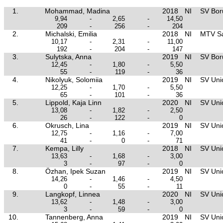
1.
Mohammad, Madina
2018
NI
SV Boru
9,94
-
2,65
-
14,50
209
-
256
-
204
2.
Michalski, Emilia
2018
NI
MTV Sa
10,17
-
2,31
-
11,00
192
-
204
-
147
3.
Sulytska, Anna
2019
NI
SV Boru
12,45
-
1,80
-
5,50
55
-
119
-
36
4.
Nikolyuk, Solomiia
2019
NI
SV Unio
12,25
-
1,70
-
5,50
65
-
101
-
36
5.
Lippold, Kaja Linn
2020
NI
SV Unio
13,08
-
1,82
-
2,50
26
-
122
-
0
6.
Okrusch, Lina
2019
NI
SV Unio
12,75
-
1,16
-
7,00
41
-
0
-
71
7.
Kempa, Lilly
2018
NI
SV Unio
13,63
-
1,68
-
3,00
3
-
97
-
0
8.
Özhan, Ipek Suzan
2019
NI
SV Unio
14,26
-
1,46
-
4,50
0
-
55
-
11
9.
Langkopf, Linnea
2020
NI
SV Unio
13,62
-
1,48
-
3,00
3
-
59
-
0
10.
Tannenberg, Anna
2019
NI
SV Unio