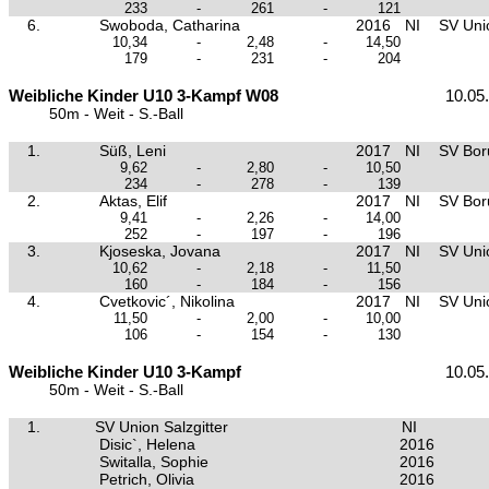
233
-
261
-
121
6.
Swoboda, Catharina
2016
NI
SV Unio
10,34
-
2,48
-
14,50
179
-
231
-
204
Weibliche Kinder U10 3-Kampf W08
10.05
50m - Weit - S.-Ball
1.
Süß, Leni
2017
NI
SV Boru
9,62
-
2,80
-
10,50
234
-
278
-
139
2.
Aktas, Elif
2017
NI
SV Boru
9,41
-
2,26
-
14,00
252
-
197
-
196
3.
Kjoseska, Jovana
2017
NI
SV Unio
10,62
-
2,18
-
11,50
160
-
184
-
156
4.
Cvetkovic´, Nikolina
2017
NI
SV Unio
11,50
-
2,00
-
10,00
106
-
154
-
130
Weibliche Kinder U10 3-Kampf
10.05
50m - Weit - S.-Ball
1.
SV Union Salzgitter
NI
Disic`, Helena
2016
Switalla, Sophie
2016
Petrich, Olivia
2016