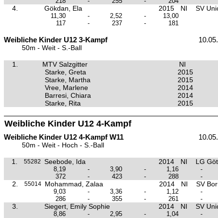
218
-
255
-
204
4.
Gökdan, Ela
2015
NI
SV Unio
11,30
-
2,52
-
13,00
117
-
237
-
181
Weibliche Kinder U12 3-Kampf
10.05
50m - Weit - S.-Ball
1.
MTV Salzgitter
NI
Starke, Greta
2015
Starke, Martha
2015
Vree, Marlene
2014
Barresi, Chiara
2014
Starke, Rita
2015
Weibliche Kinder U12 4-Kampf
Weibliche Kinder U12 4-Kampf W11
10.05
50m - Weit - Hoch - S.-Ball
1.
Seebode, Ida
2014
NI
LG Göt
55282
8,19
-
3,90
-
1,16
-
372
-
423
-
288
-
2.
Mohammad, Zalaa
2014
NI
SV Boru
55014
9,03
-
3,36
-
1,12
-
286
-
355
-
261
-
3.
Siegert, Emily Sophie
2014
NI
SV Unio
8,86
-
2,95
-
1,04
-