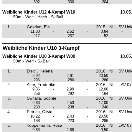
302
-
300
-
204
-
Weibliche Kinder U12 4-Kampf W10
10.05
50m - Weit - Hoch - S.-Ball
1.
Gökdan, Ela
2015
NI
SV Unio
11,30
-
2,52
-
0,84
-
117
-
237
-
52
-
Weibliche Kinder U10 3-Kampf
Weibliche Kinder U10 3-Kampf W09
10.05
50m - Weit - S.-Ball
1.
Disic`, Helena
2016
NI
SV Unio
8,92
-
2,81
-
20,50
296
-
280
-
286
2.
Alter, Frederike
2016
NI
LAV 07
9,36
-
2,90
-
12,00
256
-
292
-
164
3.
Switalla, Sophie
2016
NI
SV Unio
9,63
-
2,53
-
17,00
233
-
238
-
240
4.
Petrich, Olivia
2016
NI
SV Unio
10,22
-
2,43
-
20,50
188
-
223
-
286
5.
Köppelmann, Rosa
2016
NI
LAV 07
9,63
-
2,68
-
9,50