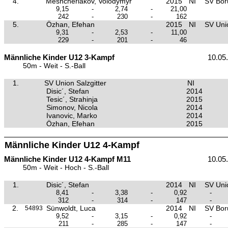
4.
Meshcheriakov, Volodymyr
2015
NI
SV Boru
9,15
-
2,74
-
21,00
242
-
230
-
162
5.
Özhan, Efehan
2015
NI
SV Unio
9,31
-
2,53
-
11,00
229
-
201
-
46
Männliche Kinder U12 3-Kampf
10.05
50m - Weit - S.-Ball
1.
SV Union Salzgitter
NI
Disic´, Stefan
2014
Tesic´, Strahinja
2015
Simonov, Nicola
2014
Ivanovic, Marko
2014
Özhan, Efehan
2015
Männliche Kinder U12 4-Kampf
Männliche Kinder U12 4-Kampf M11
10.05
50m - Weit - Hoch - S.-Ball
1.
Disic´, Stefan
2014
NI
SV Unio
8,41
-
3,38
-
0,92
-
312
-
314
-
147
-
2.
Sünwoldt, Luca
2014
NI
SV Boru
54893
9,52
-
3,15
-
0,92
-
211
-
285
-
147
-