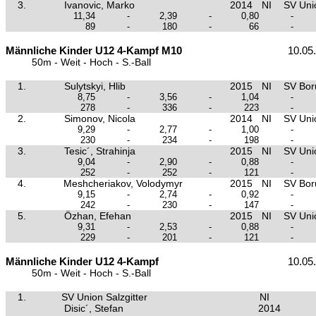
3.
Ivanovic, Marko
2014
NI
SV Unio
11,34
-
2,39
-
0,80
-
89
-
180
-
66
-
Männliche Kinder U12 4-Kampf M10
10.05
50m - Weit - Hoch - S.-Ball
1.
Sulytskyi, Hlib
2015
NI
SV Boru
8,75
-
3,56
-
1,04
-
278
-
336
-
223
-
2.
Simonov, Nicola
2014
NI
SV Unio
9,29
-
2,77
-
1,00
-
230
-
234
-
198
-
3.
Tesic´, Strahinja
2015
NI
SV Unio
9,04
-
2,90
-
0,88
-
252
-
252
-
121
-
4.
Meshcheriakov, Volodymyr
2015
NI
SV Boru
9,15
-
2,74
-
0,92
-
242
-
230
-
147
-
5.
Özhan, Efehan
2015
NI
SV Unio
9,31
-
2,53
-
0,88
-
229
-
201
-
121
-
Männliche Kinder U12 4-Kampf
10.05
50m - Weit - Hoch - S.-Ball
1.
SV Union Salzgitter
NI
Disic´, Stefan
2014