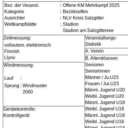
Bez. der Veranst.
:
Offene KM Mehrkampf 2025
Kategorie
:
Bezirksoffen
Ausrichter
:
NLV Kreis Salzgitter
Wettkampfstätte
:
Stadion
Stadion am Salzgittersee
Zeitmessung:
Veranstaltungs-
Statistik
vollautom. elektronisch
A. Verein
Finnish
Llynx
B. Altersklassen
Senioren
Windmessung:
Seniorinnen
Männer / Ju.U23
Lauf
:
Frauen / Jui.U23
Sprung
:
Windmaster
Männl. Jugend U20
2000
Weibl. Jugend U20
Männl. Jugend U18
Weibl. Jugend U18
Gerätekontrolle:
Kontrollgerät
Männl. Jugend U16
Weibl. Jugend U16
Männl. Jugend U14