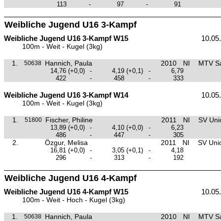
113
-
97
-
91
Weibliche Jugend U16 3-Kampf
Weibliche Jugend U16 3-Kampf W15
10.05
100m - Weit - Kugel (3kg)
1.
Hannich, Paula
2010
NI
MTV Sa
50638
14,76
(+0,0)
-
4,19
(+0,1)
-
6,79
422
-
458
-
333
Weibliche Jugend U16 3-Kampf W14
10.05
100m - Weit - Kugel (3kg)
1.
Fischer, Philine
2011
NI
SV Unio
51800
13,89
(+0,0)
-
4,10
(+0,0)
-
6,23
486
-
447
-
305
2.
Özgur, Melisa
2011
NI
SV Unio
16,81
(+0,0)
-
3,05
(+0,1)
-
4,18
296
-
313
-
192
Weibliche Jugend U16 4-Kampf
Weibliche Jugend U16 4-Kampf W15
10.05
100m - Weit - Hoch - Kugel (3kg)
1.
Hannich, Paula
2010
NI
MTV Sa
50638