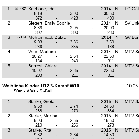
1.
Seebode, Ida
2014
NI
LG Göt
55282
8,19
-
3,90
-
30,50
372
-
423
-
400
2.
Siegert, Emily Sophie
2014
NI
SV Unio
8,86
-
2,95
-
20,00
302
-
300
-
280
3.
Mohammad, Zalaa
2014
NI
SV Boru
55014
9,03
-
3,36
-
13,50
286
-
355
-
188
4.
Vree, Marlene
2014
NI
MTV Sa
10,27
-
2,54
-
22,50
184
-
240
-
311
5.
Barresi, Chiara
2014
NI
MTV Sa
10,02
-
2,35
-
22,50
203
-
211
-
311
Weibliche Kinder U12 3-Kampf W10
10.05
50m - Weit - S.-Ball
1.
Starke, Greta
2015
NI
MTV Sa
9,58
-
2,74
-
24,50
238
-
270
-
334
2.
Starke, Martha
2015
NI
MTV Sa
9,93
-
2,65
-
19,50
210
-
256
-
273
3.
Starke, Rita
2015
NI
MTV Sa
9,82
-
2,64
-
14,50