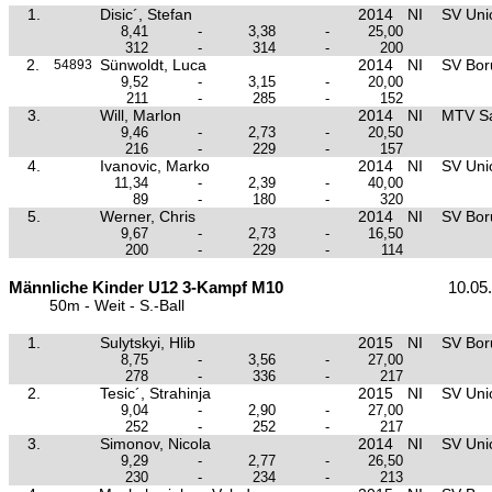
1.
Disic´, Stefan
2014
NI
SV Unio
8,41
-
3,38
-
25,00
312
-
314
-
200
2.
Sünwoldt, Luca
2014
NI
SV Boru
54893
9,52
-
3,15
-
20,00
211
-
285
-
152
3.
Will, Marlon
2014
NI
MTV Sa
9,46
-
2,73
-
20,50
216
-
229
-
157
4.
Ivanovic, Marko
2014
NI
SV Unio
11,34
-
2,39
-
40,00
89
-
180
-
320
5.
Werner, Chris
2014
NI
SV Boru
9,67
-
2,73
-
16,50
200
-
229
-
114
Männliche Kinder U12 3-Kampf M10
10.05
50m - Weit - S.-Ball
1.
Sulytskyi, Hlib
2015
NI
SV Boru
8,75
-
3,56
-
27,00
278
-
336
-
217
2.
Tesic´, Strahinja
2015
NI
SV Unio
9,04
-
2,90
-
27,00
252
-
252
-
217
3.
Simonov, Nicola
2014
NI
SV Unio
9,29
-
2,77
-
26,50
230
-
234
-
213