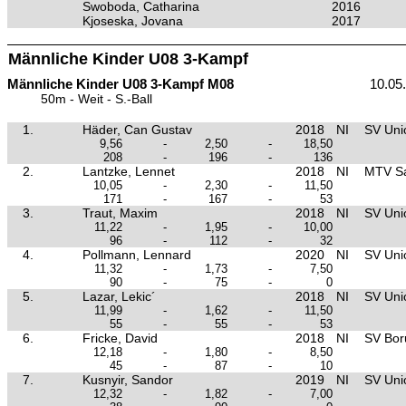
Swoboda, Catharina
2016
Kjoseska, Jovana
2017
Männliche Kinder U08 3-Kampf
Männliche Kinder U08 3-Kampf M08
10.05
50m - Weit - S.-Ball
1.
Häder, Can Gustav
2018
NI
SV Unio
9,56
-
2,50
-
18,50
208
-
196
-
136
2.
Lantzke, Lennet
2018
NI
MTV Sa
10,05
-
2,30
-
11,50
171
-
167
-
53
3.
Traut, Maxim
2018
NI
SV Unio
11,22
-
1,95
-
10,00
96
-
112
-
32
4.
Pollmann, Lennard
2020
NI
SV Unio
11,32
-
1,73
-
7,50
90
-
75
-
0
5.
Lazar, Lekic´
2018
NI
SV Unio
11,99
-
1,62
-
11,50
55
-
55
-
53
6.
Fricke, David
2018
NI
SV Boru
12,18
-
1,80
-
8,50
45
-
87
-
10
7.
Kusnyir, Sandor
2019
NI
SV Unio
12,32
-
1,82
-
7,00