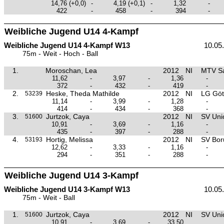
14,76
(+0,0)
-
4,19
(+0,1)
-
1,32
-
422
-
458
-
394
-
Weibliche Jugend U14 4-Kampf
Weibliche Jugend U14 4-Kampf W13
10.05
75m - Weit - Hoch - Ball
1.
Moroschan, Lea
2012
NI
MTV Sa
11,62
-
3,97
-
1,36
-
372
-
432
-
419
-
2.
Heske, Theda Mathilde
2012
NI
LG Göt
53239
11,14
-
3,99
-
1,28
-
414
-
434
-
368
-
3.
Jurtzok, Caya
2012
NI
SV Unio
51600
10,91
-
3,69
-
1,16
-
435
-
397
-
288
-
4.
Hortig, Melissa
2012
NI
SV Boru
53193
12,62
-
3,33
-
1,16
-
294
-
351
-
288
-
Weibliche Jugend U14 3-Kampf
Weibliche Jugend U14 3-Kampf W13
10.05
75m - Weit - Ball
1.
Jurtzok, Caya
2012
NI
SV Unio
51600
10,91
-
3,69
-
33,50