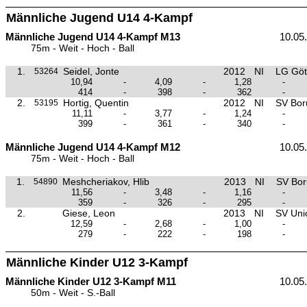
Männliche Jugend U14 4-Kampf
Männliche Jugend U14 4-Kampf M13
10.05
75m - Weit - Hoch - Ball
1.
Seidel, Jonte
2012
NI
LG Göt
53264
10,94
-
4,09
-
1,28
-
414
-
398
-
362
-
2.
Hortig, Quentin
2012
NI
SV Boru
53195
11,11
-
3,77
-
1,24
-
399
-
361
-
340
-
Männliche Jugend U14 4-Kampf M12
10.05
75m - Weit - Hoch - Ball
1.
Meshcheriakov, Hlib
2013
NI
SV Boru
54890
11,56
-
3,48
-
1,16
-
359
-
326
-
295
-
2.
Giese, Leon
2013
NI
SV Unio
12,59
-
2,68
-
1,00
-
279
-
222
-
198
-
Männliche Kinder U12 3-Kampf
Männliche Kinder U12 3-Kampf M11
10.05
50m - Weit - S.-Ball