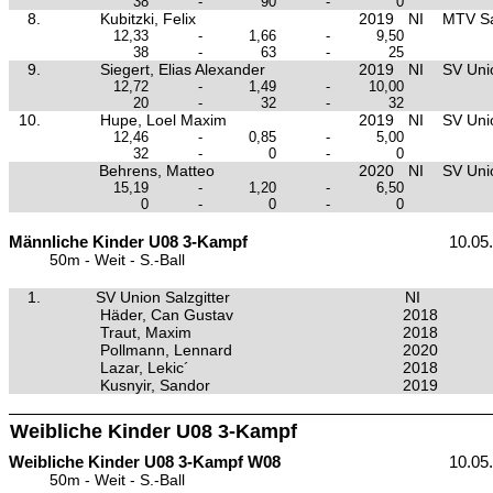
38
-
90
-
0
8.
Kubitzki, Felix
2019
NI
MTV Sa
12,33
-
1,66
-
9,50
38
-
63
-
25
9.
Siegert, Elias Alexander
2019
NI
SV Unio
12,72
-
1,49
-
10,00
20
-
32
-
32
10.
Hupe, Loel Maxim
2019
NI
SV Unio
12,46
-
0,85
-
5,00
32
-
0
-
0
Behrens, Matteo
2020
NI
SV Unio
15,19
-
1,20
-
6,50
0
-
0
-
0
Männliche Kinder U08 3-Kampf
10.05
50m - Weit - S.-Ball
1.
SV Union Salzgitter
NI
Häder, Can Gustav
2018
Traut, Maxim
2018
Pollmann, Lennard
2020
Lazar, Lekic´
2018
Kusnyir, Sandor
2019
Weibliche Kinder U08 3-Kampf
Weibliche Kinder U08 3-Kampf W08
10.05
50m - Weit - S.-Ball