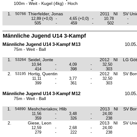
100m - Weit - Kugel (4kg) - Hoch
1.
Thierfelder, Jonas
2011
NI
SV Unio
50766
12,89
(+0,0)
-
4,65
(+0,0)
-
10,78
-
505
-
459
-
502
-
Männliche Jugend U14 3-Kampf
Männliche Jugend U14 3-Kampf M13
10.05
75m - Weit - Ball
1.
Seidel, Jonte
2012
NI
LG Göt
53264
10,94
-
4,09
-
32,50
414
-
398
-
303
2.
Hortig, Quentin
2012
NI
SV Boru
53195
11,11
-
3,77
-
32,50
399
-
361
-
303
Männliche Jugend U14 3-Kampf M12
10.05
75m - Weit - Ball
1.
Meshcheriakov, Hlib
2013
NI
SV Boru
54890
11,56
-
3,48
-
24,00
359
-
326
-
238
2.
Giese, Leon
2013
NI
SV Unio
12,59
-
2,68
-
24,00
279
-
222
-
238