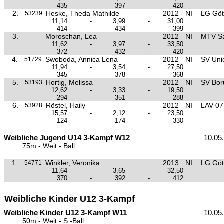
435
-
397
-
420
2.
Heske, Theda Mathilde
2012
NI
LG Göt
53239
11,14
-
3,99
-
31,00
414
-
434
-
399
3.
Moroschan, Lea
2012
NI
MTV Sa
11,62
-
3,97
-
33,50
372
-
432
-
420
4.
Swoboda, Annica Lena
2012
NI
SV Unio
51729
11,94
-
3,54
-
27,50
345
-
378
-
368
5.
Hortig, Melissa
2012
NI
SV Boru
53193
12,62
-
3,33
-
19,50
294
-
351
-
288
6.
Röstel, Haily
2012
NI
LAV 07
53928
15,57
-
2,12
-
23,50
124
-
174
-
330
Weibliche Jugend U14 3-Kampf W12
10.05
75m - Weit - Ball
1.
Winkler, Veronika
2013
NI
LG Göt
54771
11,64
-
3,65
-
32,50
370
-
392
-
412
Weibliche Kinder U12 3-Kampf
Weibliche Kinder U12 3-Kampf W11
10.05
50m - Weit - S.-Ball