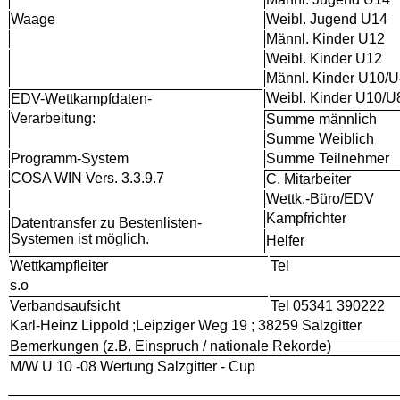
Waage
Weibl. Jugend U14
Männl. Kinder U12
Weibl. Kinder U12
Männl. Kinder U10/
Weibl. Kinder U10/U
EDV-Wettkampfdaten-
Verarbeitung:
Summe männlich
Summe Weiblich
Programm-System
Summe Teilnehmer
COSA WIN Vers. 3.3.9.7
C. Mitarbeiter
Wettk.-Büro/EDV
Kampfrichter
Datentransfer zu Bestenlisten-
Systemen ist möglich.
Helfer
Wettkampfleiter
Tel
s.o
Verbandsaufsicht
Tel 05341 390222
Karl-Heinz Lippold ;Leipziger Weg 19 ; 38259 Salzgitter
Bemerkungen (z.B. Einspruch / nationale Rekorde)
M/W U 10 -08 Wertung Salzgitter - Cup