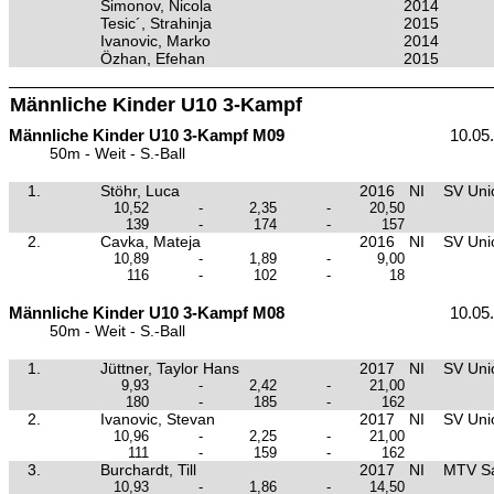
Simonov, Nicola
2014
Tesic´, Strahinja
2015
Ivanovic, Marko
2014
Özhan, Efehan
2015
Männliche Kinder U10 3-Kampf
Männliche Kinder U10 3-Kampf M09
10.05
50m - Weit - S.-Ball
1.
Stöhr, Luca
2016
NI
SV Unio
10,52
-
2,35
-
20,50
139
-
174
-
157
2.
Cavka, Mateja
2016
NI
SV Unio
10,89
-
1,89
-
9,00
116
-
102
-
18
Männliche Kinder U10 3-Kampf M08
10.05
50m - Weit - S.-Ball
1.
Jüttner, Taylor Hans
2017
NI
SV Unio
9,93
-
2,42
-
21,00
180
-
185
-
162
2.
Ivanovic, Stevan
2017
NI
SV Unio
10,96
-
2,25
-
21,00
111
-
159
-
162
3.
Burchardt, Till
2017
NI
MTV Sa
10,93
-
1,86
-
14,50