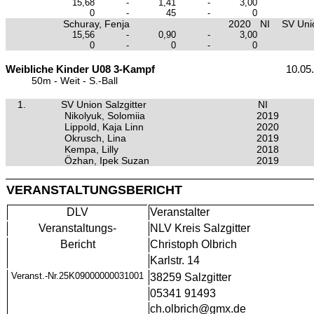
15,68
-
1,41
-
3,00
0
-
45
-
0
Schuray, Fenja
2020
NI
SV Unio
15,56
-
0,90
-
3,00
0
-
0
-
0
Weibliche Kinder U08 3-Kampf
10.05
50m - Weit - S.-Ball
1.
SV Union Salzgitter
NI
Nikolyuk, Solomiia
2019
Lippold, Kaja Linn
2020
Okrusch, Lina
2019
Kempa, Lilly
2018
Özhan, Ipek Suzan
2019
VERANSTALTUNGSBERICHT
DLV
Veranstalter
Veranstaltungs-
NLV Kreis Salzgitter
Bericht
Christoph Olbrich
Karlstr. 14
Veranst.-Nr.25K09000000031001
38259 Salzgitter
05341 91493
ch.olbrich@gmx.de