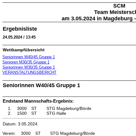
SCM
Team Meistersc
am 3.05.2024 in Magdeburg -
Ergebnisliste
24.05.2024 / 13:45
Wettkampfübersicht
Seniorinnen W40/45 Gruppe 1
Senioren M30/35 Gruppe 1
Seniorinnen W30/35 Gruppe 1
VERANSTALTUNGSBERICHT
Seniorinnen W40/45 Gruppe 1
Endstand Mannschafts-Ergebnis:
1.
3000
ST
STG Magdeburg/Börde
2.
1500
ST
STG Halle
Datum: 3.05.2024
Verein:
3000
ST
STG Magdeburg/Börde