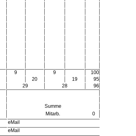
9
9
100
20
19
95
29
28
96
Summe
Mitarb.
0
eMail
eMail