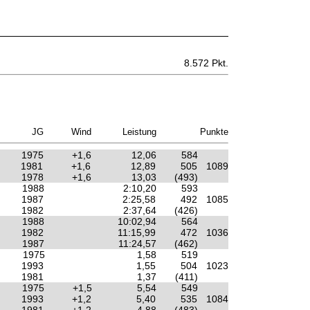
8.572 Pkt.
JG
Wind
Leistung
Punkte
1975
+1,6
12,06
584
1981
+1,6
12,89
505
1089
1978
+1,6
13,03
(493)
1988
2:10,20
593
1987
2:25,58
492
1085
1982
2:37,64
(426)
1988
10:02,94
564
1982
11:15,99
472
1036
1987
11:24,57
(462)
1975
1,58
519
1993
1,55
504
1023
1981
1,37
(411)
1975
+1,5
5,54
549
1993
+1,2
5,40
535
1084