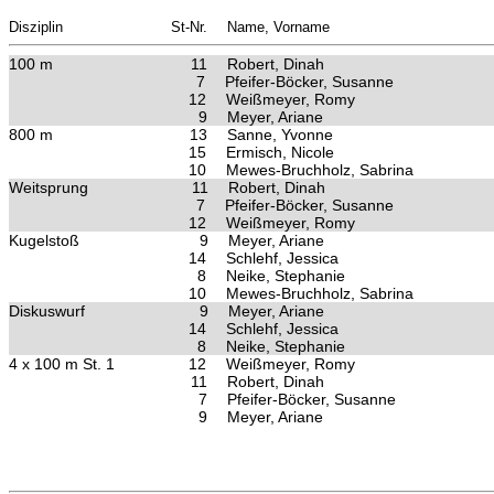
Disziplin
St-Nr.
Name, Vorname
100 m
11
Robert, Dinah
7
Pfeifer-Böcker, Susanne
12
Weißmeyer, Romy
9
Meyer, Ariane
800 m
13
Sanne, Yvonne
15
Ermisch, Nicole
10
Mewes-Bruchholz, Sabrina
Weitsprung
11
Robert, Dinah
7
Pfeifer-Böcker, Susanne
12
Weißmeyer, Romy
Kugelstoß
9
Meyer, Ariane
14
Schlehf, Jessica
8
Neike, Stephanie
10
Mewes-Bruchholz, Sabrina
Diskuswurf
9
Meyer, Ariane
14
Schlehf, Jessica
8
Neike, Stephanie
4 x 100 m St. 1
12
Weißmeyer, Romy
11
Robert, Dinah
7
Pfeifer-Böcker, Susanne
9
Meyer, Ariane