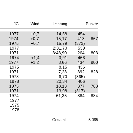
JG
Wind
Leistung
Punkte
1977
+0,7
14,58
454
1974
+0,7
15,17
413
867
1975
+0,7
15,79
(373)
1977
2:31,70
539
1971
3:43,90
264
803
1974
+1,4
3,91
466
1977
+1,2
3,66
434
900
1975
8,15
436
1971
7,23
392
828
1978
6,70
(365)
1978
20,34
406
1975
18,13
377
783
1971
13,98
(317)
1974
61,35
884
884
1977
1975
1978
Gesamt:
5.065