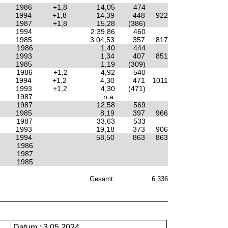
1986
+1,8
14,05
474
1994
+1,8
14,39
448
922
1987
+1,8
15,28
(386)
1994
2:39,86
460
1985
3:04,53
357
817
1986
1,40
444
1993
1,34
407
851
1985
1,19
(309)
1986
+1,2
4,92
540
1994
+1,2
4,30
471
1011
1993
+1,2
4,30
(471)
1987
n.a.
1987
12,58
569
1985
8,19
397
966
1987
33,63
533
1993
19,18
373
906
1994
58,50
863
863
1986
1987
1985
Gesamt:
6.336
Datum
:
3.05.2024