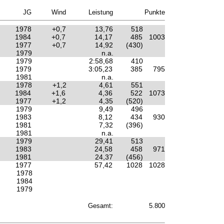
JG
Wind
Leistung
Punkte
1978
+0,7
13,76
518
1984
+0,7
14,17
485
1003
1977
+0,7
14,92
(430)
1979
n.a.
1979
2:58,68
410
1979
3:05,23
385
795
1981
n.a.
1978
+1,2
4,61
551
1984
+1,6
4,36
522
1073
1977
+1,2
4,35
(520)
1979
9,49
496
1983
8,12
434
930
1981
7,32
(396)
1981
n.a.
1979
29,41
513
1983
24,58
458
971
1981
24,37
(456)
1977
57,42
1028
1028
1978
1984
1979
Gesamt:
5.800