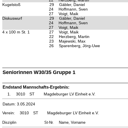
22
Herzberg, Martin
Kugelstoß
29
Gäbler, Daniel
24
Hoffmann, Sven
27
Voigt, Maik
Diskuswurf
29
Gäbler, Daniel
24
Hoffmann, Sven
27
Voigt, Maik
4 x 100 m St. 1
27
Voigt, Maik
22
Herzberg, Martin
23
Majewski, Max
26
Sparenberg, Jörg-Uwe
Seniorinnen W30/35 Gruppe 1
Endstand Mannschafts-Ergebnis:
1.
3010
ST
Magdeburger LV Einheit e.V.
Datum: 3.05.2024
Verein:
3010
ST
Magdeburger LV Einheit e.V.
Disziplin
St-Nr.
Name, Vorname