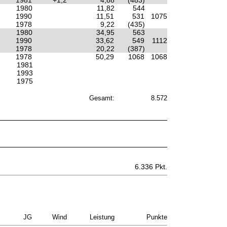
1981
+1,2
4,88
(483)
1980
11,82
544
1990
11,51
531
1075
1978
9,22
(435)
1980
34,95
563
1990
33,62
549
1112
1978
20,22
(387)
1978
50,29
1068
1068
1981
1993
1975
Gesamt:
8.572
6.336 Pkt.
JG
Wind
Leistung
Punkte