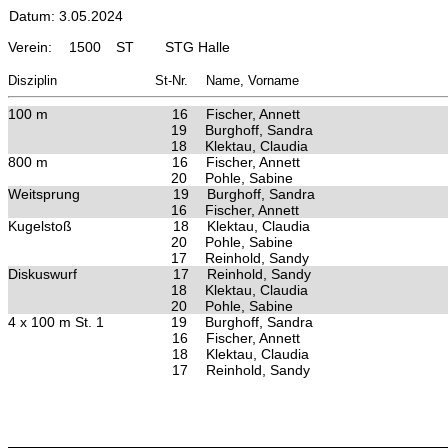
Datum: 3.05.2024
Verein:
1500
ST
STG Halle
Disziplin
St-Nr.
Name, Vorname
100 m
16
Fischer, Annett
19
Burghoff, Sandra
18
Klektau, Claudia
800 m
16
Fischer, Annett
20
Pohle, Sabine
Weitsprung
19
Burghoff, Sandra
16
Fischer, Annett
Kugelstoß
18
Klektau, Claudia
20
Pohle, Sabine
17
Reinhold, Sandy
Diskuswurf
17
Reinhold, Sandy
18
Klektau, Claudia
20
Pohle, Sabine
4 x 100 m St. 1
19
Burghoff, Sandra
16
Fischer, Annett
18
Klektau, Claudia
17
Reinhold, Sandy