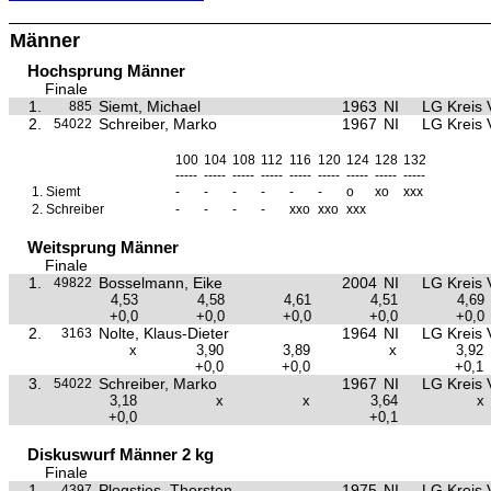
Männer
Hochsprung Männer
Finale
1.
Siemt, Michael
1963
NI
LG Kreis 
885
2.
Schreiber, Marko
1967
NI
LG Kreis 
54022
100
104
108
112
116
120
124
128
132
-----
-----
-----
-----
-----
-----
-----
-----
-----
1.
Siemt
-
-
-
-
-
-
o
xo
xxx
2.
Schreiber
-
-
-
-
xxo
xxo
xxx
Weitsprung Männer
Finale
1.
Bosselmann, Eike
2004
NI
LG Kreis 
49822
4,53
4,58
4,61
4,51
4,69
+0,0
+0,0
+0,0
+0,0
+0,0
2.
Nolte, Klaus-Dieter
1964
NI
LG Kreis 
3163
x
3,90
3,89
x
3,92
+0,0
+0,0
+0,1
3.
Schreiber, Marko
1967
NI
LG Kreis 
54022
3,18
x
x
3,64
x
+0,0
+0,1
Diskuswurf Männer 2 kg
Finale
1.
Plogsties, Thorsten
1975
NI
LG Kreis 
4397