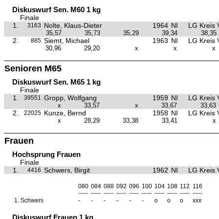
Diskuswurf Sen. M60 1 kg
Finale
1.
Nolte, Klaus-Dieter
1964
NI
LG Kreis 
3163
35,57
35,73
35,29
39,34
38,35
2.
Siemt, Michael
1963
NI
LG Kreis 
885
30,96
29,20
x
x
x
Senioren M65
Diskuswurf Sen. M65 1 kg
Finale
1.
Gropp, Wolfgang
1959
NI
LG Kreis 
39551
x
33,57
x
33,67
33,63
2.
Kunze, Bernd
1958
NI
LG Kreis 
22025
x
28,29
33,38
33,41
x
Frauen
Hochsprung Frauen
Finale
1.
Schwers, Birgit
1962
NI
LG Kreis 
4416
080
084
088
092
096
100
104
108
112
116
-----
-----
-----
-----
-----
-----
-----
-----
-----
-----
1.
Schwers
-
-
-
-
-
-
o
o
o
xxx
Diskuswurf Frauen 1 kg