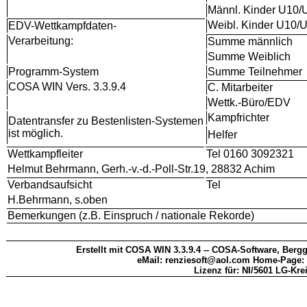
Männl. Kinder U10/
Weibl. Kinder U10/
EDV-Wettkampfdaten-
Verarbeitung:
Summe männlich
Summe Weiblich
Programm-System
Summe Teilnehmer
COSA WIN Vers. 3.3.9.4
C. Mitarbeiter
Wettk.-Büro/EDV
Kampfrichter
Datentransfer zu Bestenlisten-Systemen
ist möglich.
Helfer
Wettkampfleiter
Tel 0160 3092321
Helmut Behrmann, Gerh.-v.-d.-Poll-Str.19, 28832 Achim
Verbandsaufsicht
Tel
H.Behrmann, s.oben
Bemerkungen (z.B. Einspruch / nationale Rekorde)
Erstellt mit COSA WIN 3.3.9.4 -- COSA-Software, Bergg
eMail: renziesoft@aol.com Home-Page:
Lizenz für: NI/5601 LG-Kre