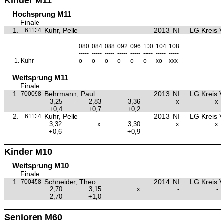
Kinder M11
Hochsprung M11
Finale
1.
Kuhr, Pelle
2013
NI
LG Kreis 
61134
080
084
088
092
096
100
104
108
-----
-----
-----
-----
-----
-----
-----
-----
1.
Kuhr
o
o
o
o
o
o
xo
xxx
Weitsprung M11
Finale
1.
Behrmann, Paul
2013
NI
LG Kreis 
700098
3,25
2,83
3,36
x
x
+0,4
+0,7
+0,2
2.
Kuhr, Pelle
2013
NI
LG Kreis 
61134
3,32
x
3,30
x
x
+0,6
+0,9
Kinder M10
Weitsprung M10
Finale
1.
Schneider, Theo
2014
NI
LG Kreis 
700458
2,70
3,15
x
-
-
2,70
+1,0
Senioren M60