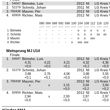
1.
Bömeke, Luis
2012
NI
LG Kreis 
54047
2.
Schmitz, Johan
2011
NI
LG Kreis 
52279
3.
Maurer, Per
2012
NI
LG Kreis 
700438
4.
Richter, Mats
2012
NI
LG Kreis 
60959
080
084
088
092
096
100
104
108
112
116
120
-----
-----
-----
-----
-----
-----
-----
-----
-----
-----
-----
1.
Bömeke
-
-
-
-
-
-
o
o
o
o
o
2.
Schmitz
-
-
-
-
-
-
o
o
o
xo
xo
3.
Maurer
-
-
-
-
-
-
o
o
xxx
4.
Richter
-
-
-
-
-
o
xxo
xxx
Weitsprung MJ U14
Finale
1.
Bömeke, Luis
2012
NI
LG Kreis 
54047
4,31
4,22
4,21
4,32
4,36
+0,0
+0,0
+0,1
+0,2
+0,0
2.
Schmitz, Johan
2011
NI
LG Kreis 
52279
3,88
3,76
4,06
3,98
3,55
+0,1
+0,1
+0,0
+0,0
+0,0
3.
Maurer, Per
2012
NI
LG Kreis 
700438
x
x
3,15
3,04
3,04
+0,0
+0,2
+0,2
4.
Richter, Mats
2012
NI
LG Kreis 
60959
2,94
x
2,93
2,87
2,97
+0,0
+0,0
+0,1
+0,0