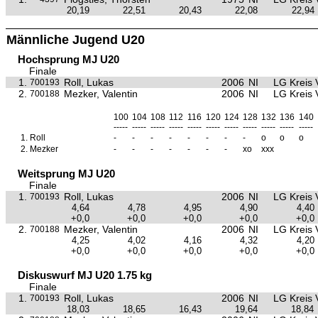
20,19
22,51
20,43
22,08
22,94
Männliche Jugend U20
Hochsprung MJ U20
Finale
1.
Roll, Lukas
2006
NI
LG Kreis 
700193
2.
Mezker, Valentin
2006
NI
LG Kreis 
700188
100
104
108
112
116
120
124
128
132
136
140
-----
-----
-----
-----
-----
-----
-----
-----
-----
-----
-----
1.
Roll
-
-
-
-
-
-
-
-
o
o
o
2.
Mezker
-
-
-
-
-
-
-
xo
xxx
Weitsprung MJ U20
Finale
1.
Roll, Lukas
2006
NI
LG Kreis 
700193
4,64
4,78
4,95
4,90
4,40
+0,0
+0,0
+0,0
+0,0
+0,0
2.
Mezker, Valentin
2006
NI
LG Kreis 
700188
4,25
4,02
4,16
4,32
4,20
+0,0
+0,0
+0,0
+0,0
+0,0
Diskuswurf MJ U20 1.75 kg
Finale
1.
Roll, Lukas
2006
NI
LG Kreis 
700193
18,03
18,65
16,43
19,64
18,84