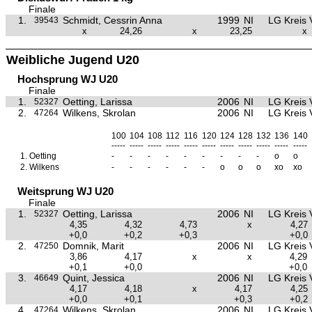
Finale
1.
Schmidt, Cessrin Anna
1999
NI
LG Kreis 
39543
x
24,26
x
23,25
x
Weibliche Jugend U20
Hochsprung WJ U20
Finale
1.
Oetting, Larissa
2006
NI
LG Kreis 
52327
2.
Wilkens, Skrolan
2006
NI
LG Kreis 
47264
100
104
108
112
116
120
124
128
132
136
140
-----
-----
-----
-----
-----
-----
-----
-----
-----
-----
-----
1.
Oetting
-
-
-
-
-
-
-
-
-
o
o
2.
Wilkens
-
-
-
-
-
-
o
o
o
xo
xo
Weitsprung WJ U20
Finale
1.
Oetting, Larissa
2006
NI
LG Kreis 
52327
4,35
4,32
4,73
x
4,27
+0,0
+0,2
+0,3
+0,0
2.
Domnik, Marit
2006
NI
LG Kreis 
47250
3,86
4,17
x
x
4,29
+0,1
+0,0
+0,0
3.
Quint, Jessica
2006
NI
LG Kreis 
46649
4,17
4,18
x
4,17
4,25
+0,0
+0,1
+0,3
+0,2
4.
Wilkens, Skrolan
2006
NI
LG Kreis 
47264