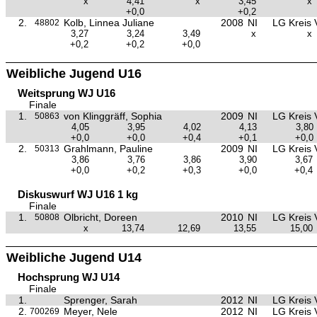
x
4,41
x
3,45
x
+0,0
+0,2
2.
Kolb, Linnea Juliane
2008
NI
LG Kreis 
48802
3,27
3,24
3,49
x
x
+0,2
+0,2
+0,0
Weibliche Jugend U16
Weitsprung WJ U16
Finale
1.
von Klinggräff, Sophia
2009
NI
LG Kreis 
50863
4,05
3,95
4,02
4,13
3,80
+0,0
+0,0
+0,4
+0,1
+0,0
2.
Grahlmann, Pauline
2009
NI
LG Kreis 
50313
3,86
3,76
3,86
3,90
3,67
+0,0
+0,2
+0,3
+0,0
+0,4
Diskuswurf WJ U16 1 kg
Finale
1.
Olbricht, Doreen
2010
NI
LG Kreis 
50808
x
13,74
12,69
13,55
15,00
Weibliche Jugend U14
Hochsprung WJ U14
Finale
1.
Sprenger, Sarah
2012
NI
LG Kreis 
2.
Meyer, Nele
2012
NI
LG Kreis 
700269