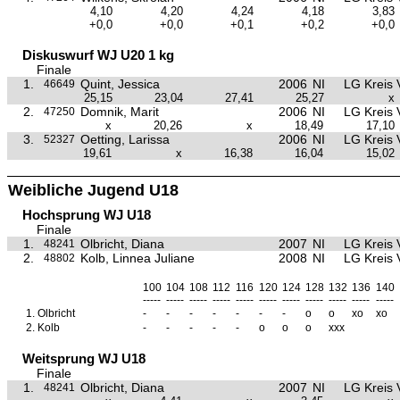
4,10
4,20
4,24
4,18
3,83
+0,0
+0,0
+0,1
+0,2
+0,0
Diskuswurf WJ U20 1 kg
Finale
1.
Quint, Jessica
2006
NI
LG Kreis 
46649
25,15
23,04
27,41
25,27
x
2.
Domnik, Marit
2006
NI
LG Kreis 
47250
x
20,26
x
18,49
17,10
3.
Oetting, Larissa
2006
NI
LG Kreis 
52327
19,61
x
16,38
16,04
15,02
Weibliche Jugend U18
Hochsprung WJ U18
Finale
1.
Olbricht, Diana
2007
NI
LG Kreis 
48241
2.
Kolb, Linnea Juliane
2008
NI
LG Kreis 
48802
100
104
108
112
116
120
124
128
132
136
140
-----
-----
-----
-----
-----
-----
-----
-----
-----
-----
-----
1.
Olbricht
-
-
-
-
-
-
-
o
o
xo
xo
2.
Kolb
-
-
-
-
-
o
o
o
xxx
Weitsprung WJ U18
Finale
1.
Olbricht, Diana
2007
NI
LG Kreis 
48241