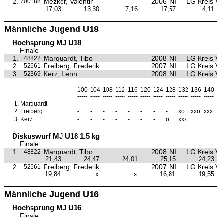
2.
Mezker, Valentin
2006
NI
LG Kreis 
700188
17,03
13,30
17,16
17,57
14,11
Männliche Jugend U18
Hochsprung MJ U18
Finale
1.
Marquardt, Tibo
2008
NI
LG Kreis 
48822
2.
Freiberg, Frederik
2007
NI
LG Kreis 
52661
3.
Kerz, Lenn
2008
NI
LG Kreis 
52369
100
104
108
112
116
120
124
128
132
136
140
-----
-----
-----
-----
-----
-----
-----
-----
-----
-----
-----
1.
Marquardt
-
-
-
-
-
-
-
-
-
-
-
2.
Freiberg
-
-
-
-
-
-
-
-
xo
xxo
xxx
3.
Kerz
-
-
-
-
-
-
-
o
xxx
Diskuswurf MJ U18 1.5 kg
Finale
1.
Marquardt, Tibo
2008
NI
LG Kreis 
48822
21,43
24,47
24,01
25,15
24,23
2.
Freiberg, Frederik
2007
NI
LG Kreis 
52661
19,84
x
x
16,81
19,55
Männliche Jugend U16
Hochsprung MJ U16
Finale