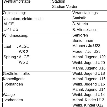
Wettkampfstätte
:
Stadion
Stadion Verden
Zeitmessung:
Veranstaltungs-
Statistik
vollautom. elektronisch
A. Verein
ALGE
OPTIC 2
B. Altersklassen
Senioren
Windmessung:
Seniorinnen
Männer / Ju.U23
Lauf
:
ALGE
Frauen / Jui.U23
WS 2
Sprung
:
ALGE
Männl. Jugend U20
WS 2
Weibl. Jugend U20
Männl. Jugend U18
Weibl. Jugend U18
Gerätekontrolle:
Kontrollgerät
Männl. Jugend U16
vorhanden
Weibl. Jugend U16
Männl. Jugend U14
Waage
Weibl. Jugend U14
vorhanden
Männl. Kinder U12
Weibl. Kinder U12