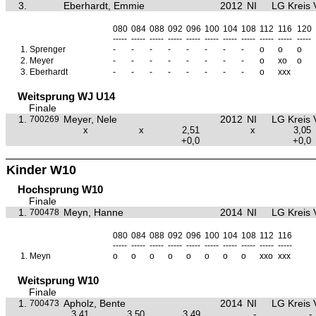
3.
Eberhardt, Emmie
2012
NI
LG Kreis 
080
084
088
092
096
100
104
108
112
116
120
-----
-----
-----
-----
-----
-----
-----
-----
-----
-----
-----
1.
Sprenger
-
-
-
-
-
-
-
-
o
o
o
2.
Meyer
-
-
-
-
-
-
-
-
o
xo
o
3.
Eberhardt
-
-
-
-
-
-
-
-
o
xxx
Weitsprung WJ U14
Finale
1.
Meyer, Nele
2012
NI
LG Kreis 
700269
x
x
2,51
x
3,05
+0,0
+0,0
Kinder W10
Hochsprung W10
Finale
1.
Meyn, Hanne
2014
NI
LG Kreis 
700478
080
084
088
092
096
100
104
108
112
116
-----
-----
-----
-----
-----
-----
-----
-----
-----
-----
1.
Meyn
o
o
o
o
o
o
o
o
xxo
xxx
Weitsprung W10
Finale
1.
Apholz, Bente
2014
NI
LG Kreis 
700473
3,41
3,50
3,49
-
-