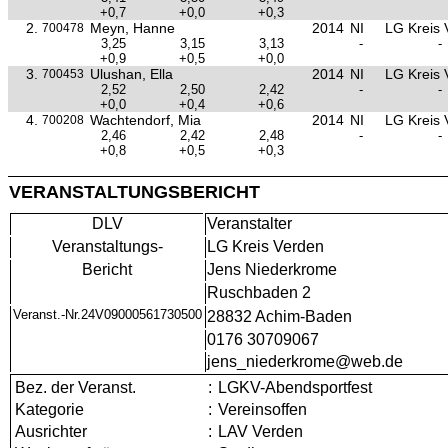
+0,7
+0,0
+0,3
2.
Meyn, Hanne
2014
NI
LG Kreis 
700478
3,25
3,15
3,13
-
-
+0,9
+0,5
+0,0
3.
Ulushan, Ella
2014
NI
LG Kreis 
700453
2,52
2,50
2,42
-
-
+0,0
+0,4
+0,6
4.
Wachtendorf, Mia
2014
NI
LG Kreis 
700208
2,46
2,42
2,48
-
-
+0,8
+0,5
+0,3
VERANSTALTUNGSBERICHT
DLV
Veranstalter
Veranstaltungs-
LG Kreis Verden
Bericht
Jens Niederkrome
Ruschbaden 2
Veranst.-Nr.24V09000561730500
28832 Achim-Baden
0176 30709067
jens_niederkrome@web.de
Bez. der Veranst.
:
LGKV-Abendsportfest
Kategorie
:
Vereinsoffen
Ausrichter
:
LAV Verden