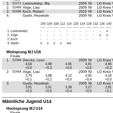
1.
Lastovetskyi, Illia
2009
NI
LG Kreis 
52371
2.
Vöge, Lias
2009
NI
LG Kreis 
52469
2.
Koch, Robert
2010
NI
LG Kreis 
52468
4.
Gyebi, Hezekiah
2009
NI
LG Kreis 
100
104
108
112
116
120
124
128
132
136
140
-----
-----
-----
-----
-----
-----
-----
-----
-----
-----
-----
1.
Lastovetskyi
-
-
-
-
-
-
-
-
-
-
o
2.
Vöge
-
-
-
-
-
-
-
-
-
o
o
2.
Koch
-
-
-
-
-
-
-
-
-
-
-
4.
Gyebi
o
o
o
o
xxx
Weitsprung MJ U16
Finale
1.
Diercks, Leon
2009
NI
LG Kreis 
52368
4,64
4,88
4,95
4,81
4,86
+0,0
+0,3
+0,0
+0,6
+0,3
2.
Vöge, Lias
2009
NI
LG Kreis 
52469
3,70
3,88
4,12
4,05
4,18
+0,1
+0,2
+0,0
+0,4
+0,0
3.
Gyebi, Hezekiah
2009
NI
LG Kreis 
3,81
3,01
3,38
3,27
2,81
+0,0
+0,5
+0,4
+0,0
+0,1
Männliche Jugend U14
Hochsprung MJ U14
Finale