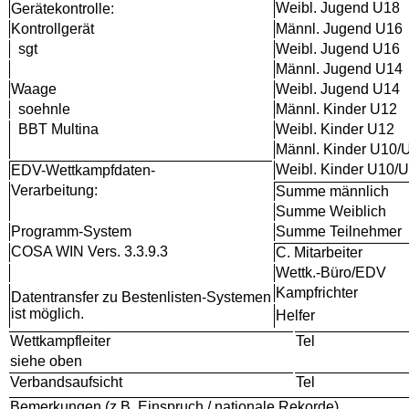
Weibl. Jugend U18
Gerätekontrolle:
Kontrollgerät
Männl. Jugend U16
sgt
Weibl. Jugend U16
Männl. Jugend U14
Waage
Weibl. Jugend U14
soehnle
Männl. Kinder U12
BBT Multina
Weibl. Kinder U12
Männl. Kinder U10/
Weibl. Kinder U10/
EDV-Wettkampfdaten-
Verarbeitung:
Summe männlich
Summe Weiblich
Programm-System
Summe Teilnehmer
COSA WIN Vers. 3.3.9.3
C. Mitarbeiter
Wettk.-Büro/EDV
Kampfrichter
Datentransfer zu Bestenlisten-Systemen
ist möglich.
Helfer
Wettkampfleiter
Tel
siehe oben
Verbandsaufsicht
Tel
Bemerkungen (z.B. Einspruch / nationale Rekorde)