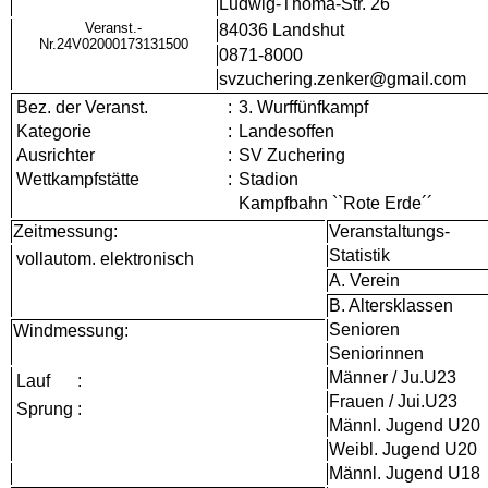
Ludwig-Thoma-Str. 26
Veranst.-
84036 Landshut
Nr.24V02000173131500
0871-8000
svzuchering.zenker@gmail.com
Bez. der Veranst.
:
3. Wurffünfkampf
Kategorie
:
Landesoffen
Ausrichter
:
SV Zuchering
Wettkampfstätte
:
Stadion
Kampfbahn ``Rote Erde´´
Zeitmessung:
Veranstaltungs-
Statistik
vollautom. elektronisch
A. Verein
B. Altersklassen
Senioren
Windmessung:
Seniorinnen
Männer / Ju.U23
Lauf
:
Frauen / Jui.U23
Sprung
:
Männl. Jugend U20
Weibl. Jugend U20
Männl. Jugend U18