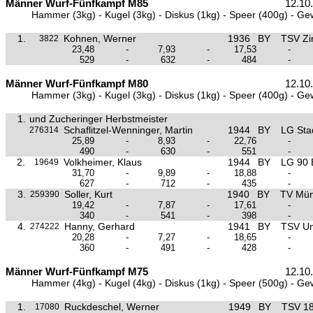
Männer Wurf-Fünfkampf M85
12.10
Hammer (3kg) - Kugel (3kg) - Diskus (1kg) - Speer (400g) - Ge
1.
Kohnen, Werner
1936
BY
TSV Zi
3822
23,48
-
7,93
-
17,53
-
529
-
632
-
484
-
Männer Wurf-Fünfkampf M80
12.10
Hammer (3kg) - Kugel (3kg) - Diskus (1kg) - Speer (400g) - Ge
1.
und Zucheringer Herbstmeister
Schaflitzel-Wenninger, Martin
1944
BY
LG Sta
276314
25,89
-
8,93
-
22,76
-
490
-
630
-
551
-
2.
Volkheimer, Klaus
1944
BY
LG 90 
19649
31,70
-
9,89
-
18,88
-
627
-
712
-
435
-
3.
Soller, Kurt
1940
BY
TV Mün
259390
19,42
-
7,87
-
17,61
-
340
-
541
-
398
-
4.
Hanny, Gerhard
1941
BY
TSV Un
274222
20,28
-
7,27
-
18,65
-
360
-
491
-
428
-
Männer Wurf-Fünfkampf M75
12.10
Hammer (4kg) - Kugel (4kg) - Diskus (1kg) - Speer (500g) - Ge
1.
Ruckdeschel, Werner
1949
BY
TSV 1
17080