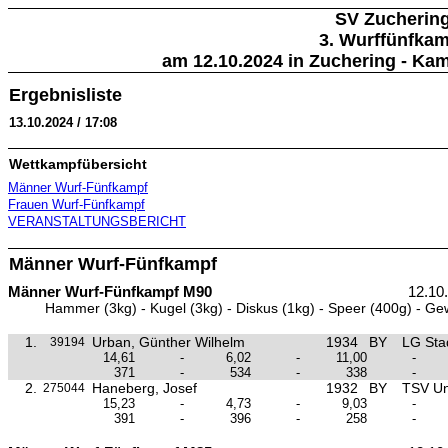
SV Zucherin
3. Wurffünfka
am 12.10.2024 in Zuchering - Kam
Ergebnisliste
13.10.2024 / 17:08
Wettkampfübersicht
Männer Wurf-Fünfkampf
Frauen Wurf-Fünfkampf
VERANSTALTUNGSBERICHT
Männer Wurf-Fünfkampf
Männer Wurf-Fünfkampf M90
12.10
Hammer (3kg) - Kugel (3kg) - Diskus (1kg) - Speer (400g) - Ge
1.
Urban, Günther Wilhelm
1934
BY
LG Sta
39194
14,61
-
6,02
-
11,00
-
371
-
534
-
338
-
2.
Haneberg, Josef
1932
BY
TSV Un
275044
15,23
-
4,73
-
9,03
-
391
-
396
-
258
-