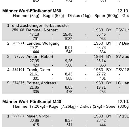
452
-
534
-
530
-
Männer Wurf-Fünfkampf M60
12.10
Hammer (5kg) - Kugel (5kg) - Diskus (1kg) - Speer (600g) - Ge
1.
und Zucheringer Herbstmeister
Demmel, Norbert
1963
BY
TSV Un
259108
47,18
-
15,45
-
55,46
-
791
-
1032
-
944
-
2.
Landes, Wolfgang
1960
BY
TV Ding
285971
29,21
-
9,01
-
25,73
-
444
-
548
-
364
-
3.
Andorf, Robert
1964
BY
SV Zuc
37550
27,95
-
9,26
-
25,14
-
420
-
566
-
353
-
4.
Frank, Dieter
1963
BY
TSV 18
285101
21,61
-
8,43
-
27,72
-
301
-
505
-
401
-
5.
Polster, Andreas
1963
BY
LG Lan
274876
21,85
-
8,03
-
19,71
-
305
-
475
-
254
-
Männer Wurf-Fünfkampf M40
12.10
Hammer (7.26kg) - Kugel (7.26kg) - Diskus (2kg) - Speer (800g
1.
Maier, Viktor
1983
BY
TV 191
288087
30,86
-
9,37
-
28,42
-
415
-
511
-
444
-