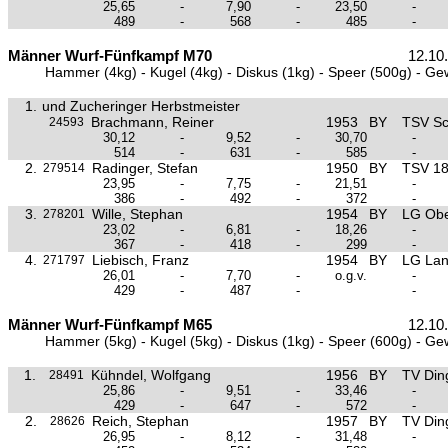
25,65
-
7,90
-
23,50
-
489
-
568
-
485
-
Männer Wurf-Fünfkampf M70
12.10
Hammer (4kg) - Kugel (4kg) - Diskus (1kg) - Speer (500g) - Ge
1.
und Zucheringer Herbstmeister
Brachmann, Reiner
1953
BY
TSV S
24593
30,12
-
9,52
-
30,70
-
514
-
631
-
585
-
2.
Radinger, Stefan
1950
BY
TSV 18
279514
23,95
-
7,75
-
21,51
-
386
-
492
-
372
-
3.
Wille, Stephan
1954
BY
LG Obe
278201
23,02
-
6,81
-
18,26
-
367
-
418
-
299
-
4.
Liebisch, Franz
1954
BY
LG Lan
271797
26,01
-
7,70
-
o.g.v.
-
429
-
487
-
-
Männer Wurf-Fünfkampf M65
12.10
Hammer (5kg) - Kugel (5kg) - Diskus (1kg) - Speer (600g) - Ge
1.
Kühndel, Wolfgang
1956
BY
TV Ding
28491
25,86
-
9,51
-
33,46
-
429
-
647
-
572
-
2.
Reich, Stephan
1957
BY
TV Ding
28626
26,95
-
8,12
-
31,48
-