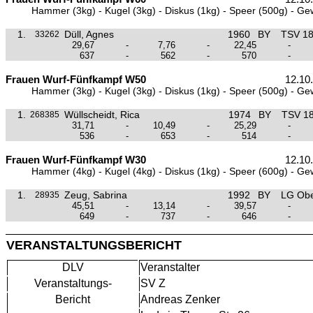
Hammer (3kg) - Kugel (3kg) - Diskus (1kg) - Speer (500g) - Ge
1.
Düll, Agnes
1960
BY
TSV 18
33262
29,67
-
7,76
-
22,45
-
637
-
562
-
570
-
Frauen Wurf-Fünfkampf W50
12.10
Hammer (3kg) - Kugel (3kg) - Diskus (1kg) - Speer (500g) - Ge
1.
Wüllscheidt, Rica
1974
BY
TSV 18
268385
31,71
-
10,49
-
25,29
-
536
-
653
-
514
-
Frauen Wurf-Fünfkampf W30
12.10
Hammer (4kg) - Kugel (4kg) - Diskus (1kg) - Speer (600g) - Ge
1.
Zeug, Sabrina
1992
BY
LG Obe
28935
45,51
-
13,14
-
39,57
-
649
-
737
-
646
-
VERANSTALTUNGSBERICHT
DLV
Veranstalter
Veranstaltungs-
SV Z
Bericht
Andreas Zenker