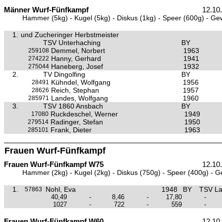
Männer Wurf-Fünfkampf
12.10
Hammer (5kg) - Kugel (5kg) - Diskus (1kg) - Speer (600g) - Ge
1.
und Zucheringer Herbstmeister
TSV Unterhaching
BY
Demmel, Norbert
1963
259108
Hanny, Gerhard
1941
274222
Haneberg, Josef
1932
275044
2.
TV Dingolfing
BY
Kühndel, Wolfgang
1956
28491
Reich, Stephan
1957
28626
Landes, Wolfgang
1960
285971
3.
TSV 1860 Ansbach
BY
Ruckdeschel, Werner
1949
17080
Radinger, Stefan
1950
279514
Frank, Dieter
1963
285101
Frauen Wurf-Fünfkampf
Frauen Wurf-Fünfkampf W75
12.10
Hammer (2kg) - Kugel (2kg) - Diskus (750g) - Speer (400g) - G
1.
Nohl, Eva
1948
BY
TSV L
57863
40,49
-
8,46
-
17,80
-
1027
-
722
-
559
-
Frauen Wurf-Fünfkampf W60
12.10