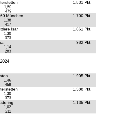
terstetten
1.831 Pkt.
1,50
479
860 München
1.700 Pkt.
1,38
417
tlere Isar
1.661 Pkt.
1,30
373
aar
982 Pkt.
1,14
283
.2024
aton
1.905 Pkt.
1,46
459
terstetten
1.588 Pkt.
1,30
373
udering
1.135 Pkt.
1,02
211