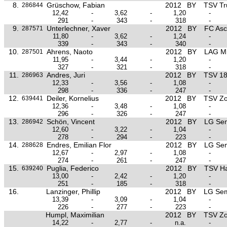
8.
Grüschow, Fabian
2012
BY
TSV Tr
286844
12,42
-
3,62
-
1,20
-
291
-
343
-
318
-
9.
Unterlechner, Xaver
2012
BY
FC As
287571
11,80
-
3,62
-
1,24
-
339
-
343
-
340
-
10.
Ahrens, Naoto
2012
BY
LAG Mit
287501
11,95
-
3,44
-
1,20
-
327
-
321
-
318
-
11.
Andres, Juri
2012
BY
TSV 1
286963
12,33
-
3,56
-
1,08
-
298
-
336
-
247
-
12.
Deiler, Kornelius
2012
BY
TSV Zo
639441
12,36
-
3,48
-
1,08
-
296
-
326
-
247
-
13.
Schön, Vincent
2012
BY
LG Se
286942
12,60
-
3,22
-
1,04
-
278
-
294
-
223
-
14.
Endres, Emilian Flor
2012
BY
LG Se
288628
12,67
-
2,97
-
1,08
-
274
-
261
-
247
-
15.
Puglia, Federico
2012
BY
TSV H
639240
13,00
-
2,42
-
1,20
-
251
-
185
-
318
-
16.
Lanzinger, Phillip
2012
BY
LG Se
13,39
-
3,09
-
1,04
-
226
-
277
-
223
-
Humpl, Maximilian
2012
BY
TSV Zo
14,22
-
2,77
-
n.a.
-