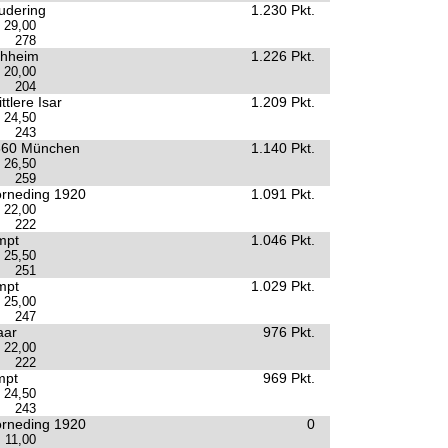
udering
1.230 Pkt.
29,00
278
chheim
1.226 Pkt.
20,00
204
tlere Isar
1.209 Pkt.
24,50
243
860 München
1.140 Pkt.
26,50
259
rneding 1920
1.091 Pkt.
22,00
222
mpt
1.046 Pkt.
25,50
251
mpt
1.029 Pkt.
25,00
247
aar
976 Pkt.
22,00
222
mpt
969 Pkt.
24,50
243
rneding 1920
0
11,00