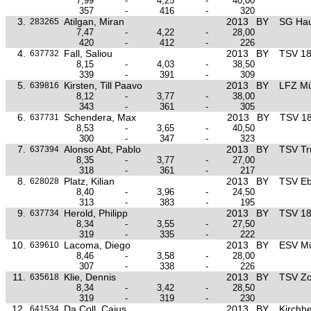
7,99
-
4,25
-
40,00
357
-
416
-
320
3.
Atilgan, Miran
2013
BY
SG Ha
283265
7,47
-
4,22
-
28,00
420
-
412
-
226
4.
Fall, Saliou
2013
BY
TSV 1
637732
8,15
-
4,03
-
38,50
339
-
391
-
309
5.
Kirsten, Till Paavo
2013
BY
LFZ M
639816
8,12
-
3,77
-
38,00
343
-
361
-
305
6.
Schendera, Max
2013
BY
TSV 1
637731
8,53
-
3,65
-
40,50
300
-
347
-
323
7.
Alonso Abt, Pablo
2013
BY
TSV Tr
637394
8,35
-
3,77
-
27,00
318
-
361
-
217
8.
Platz, Kilian
2013
BY
TSV Eb
628028
8,40
-
3,96
-
24,50
313
-
383
-
195
9.
Herold, Philipp
2013
BY
TSV 1
637734
8,34
-
3,55
-
27,50
319
-
335
-
222
10.
Lacoma, Diego
2013
BY
ESV M
639610
8,46
-
3,58
-
28,00
307
-
338
-
226
11.
Klie, Dennis
2013
BY
TSV Zo
635618
8,34
-
3,42
-
28,50
319
-
319
-
230
12.
Da Coll, Caius
2013
BY
Kirchh
641534