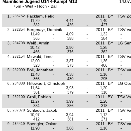
Männliche Jugend U14 4-Kampf M13
14.07
75m - Weit - Hoch - Ball
1.
Facklam, Felix
2011
BY
TSV Zo
286752
11,29
-
4,44
-
1,40
-
382
-
436
-
427
-
2.
Bergmayr, Dominik
2011
BY
TSV Va
282354
11,49
-
4,09
-
1,32
-
365
-
398
-
384
-
3.
Weiß, Armin
2011
BY
LG Se
284708
10,42
-
3,90
-
1,28
-
466
-
376
-
362
-
4.
Mirwald, Timo
2011
BY
TSV Va
282154
12,00
-
3,87
-
1,36
-
323
-
373
-
406
-
5.
Böll, Jonathan
2011
BY
TSV Va
282099
11,48
-
4,38
-
1,16
-
366
-
430
-
295
-
6.
Hillewaert, Christoph
2011
BY
LG Obe
284888
11,54
-
3,93
-
1,20
-
361
-
379
-
318
-
7.
Groll, Fabian
2011
BY
TSV Vat
282100
11,27
-
3,99
-
1,20
-
384
-
386
-
318
-
8.
Schlauch, Jakob
2011
BY
TSV Va
287078
10,97
-
3,94
-
1,12
-
412
-
381
-
271
-
9.
Spengler, Oskar
2011
BY
TSV Va
284419
11,90
-
3,68
-
1,16
-