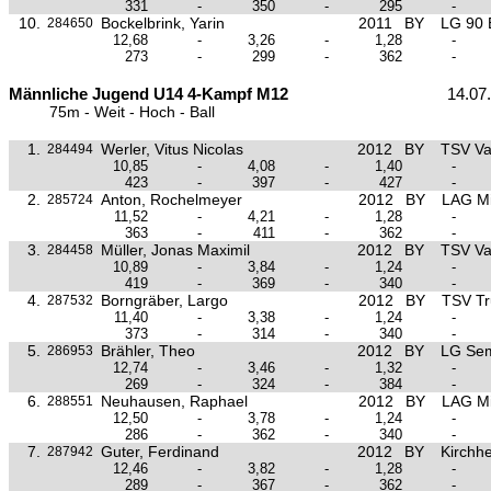
331
-
350
-
295
-
10.
Bockelbrink, Yarin
2011
BY
LG 90 
284650
12,68
-
3,26
-
1,28
-
273
-
299
-
362
-
Männliche Jugend U14 4-Kampf M12
14.07
75m - Weit - Hoch - Ball
1.
Werler, Vitus Nicolas
2012
BY
TSV Va
284494
10,85
-
4,08
-
1,40
-
423
-
397
-
427
-
2.
Anton, Rochelmeyer
2012
BY
LAG Mit
285724
11,52
-
4,21
-
1,28
-
363
-
411
-
362
-
3.
Müller, Jonas Maximil
2012
BY
TSV Va
284458
10,89
-
3,84
-
1,24
-
419
-
369
-
340
-
4.
Borngräber, Largo
2012
BY
TSV Tr
287532
11,40
-
3,38
-
1,24
-
373
-
314
-
340
-
5.
Brähler, Theo
2012
BY
LG Se
286953
12,74
-
3,46
-
1,32
-
269
-
324
-
384
-
6.
Neuhausen, Raphael
2012
BY
LAG Mit
288551
12,50
-
3,78
-
1,24
-
286
-
362
-
340
-
7.
Guter, Ferdinand
2012
BY
Kirchh
287942
12,46
-
3,82
-
1,28
-
289
-
367
-
362
-