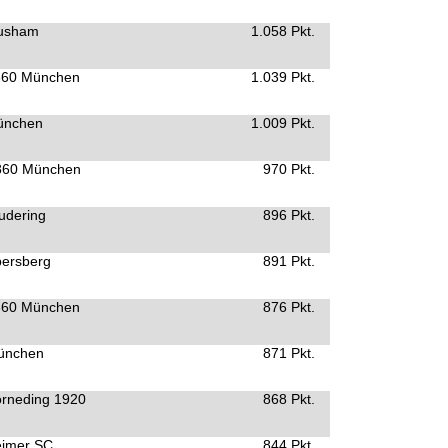
usham
1.058 Pkt.
860 München
1.039 Pkt.
ünchen
1.009 Pkt.
860 München
970 Pkt.
udering
896 Pkt.
ersberg
891 Pkt.
860 München
876 Pkt.
ünchen
871 Pkt.
rneding 1920
868 Pkt.
eimer SC
844 Pkt.