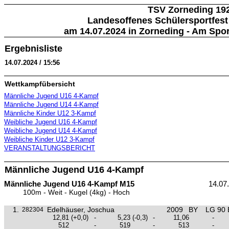
TSV Zorneding 192
Landesoffenes Schülersportfest
am 14.07.2024 in Zorneding - Am Spor
Ergebnisliste
14.07.2024 / 15:56
Wettkampfübersicht
Männliche Jugend U16 4-Kampf
Männliche Jugend U14 4-Kampf
Männliche Kinder U12 3-Kampf
Weibliche Jugend U16 4-Kampf
Weibliche Jugend U14 4-Kampf
Weibliche Kinder U12 3-Kampf
VERANSTALTUNGSBERICHT
Männliche Jugend U16 4-Kampf
Männliche Jugend U16 4-Kampf M15
14.07
100m - Weit - Kugel (4kg) - Hoch
1.
Edelhäuser, Joschua
2009
BY
LG 90 
282304
12,81
(+0,0)
-
5,23
(-0,3)
-
11,06
-
512
-
519
-
513
-