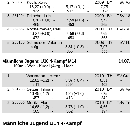
2.
Koch, Xaver
2009
BY
TSV Va
280873
13,27
(+0,0)
-
5,17
(+0,1)
-
7,75
-
472
-
513
-
367
-
3.
Fritsche, Luis
2009
BY
TSV 1
281694
13,36
(+0,0)
-
4,59
(-0,5)
-
7,72
-
465
-
453
-
365
-
4.
Rochelmeyer, Paul
2009
BY
LAG Mit
282837
13,27
(+0,0)
-
4,59
(-0,3)
-
7,68
-
472
-
453
-
363
-
5.
Schneider, Valentin
2009
BY
TSV H
288185
aufg.
-
3,81
(+0,8)
-
7,07
-
-
366
-
333
-
Männliche Jugend U16 4-Kampf M14
14.07
100m - Weit - Kugel (4kg) - Hoch
1.
Wartmann, Lorenz
2010
TH
SV Cre
12,82
(-1,2)
-
5,37
(+0,4)
-
8,51
-
511
-
532
-
403
-
2.
Setzer, Tilman
2010
BY
TSV Va
281766
13,45
(-1,2)
-
4,25
(+1,0)
-
7,25
-
457
-
416
-
342
-
3.
Moritz, Flurl
2010
BY
TSV Tr
288500
14,68
(-1,2)
-
3,78
(+1,0)
-
4,65
-
365
-
362
-
197
-
Männliche Jugend U14 4-Kampf