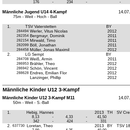
176
-
234
-
-
Männliche Jugend U14 4-Kampf
14.07
75m - Weit - Hoch - Ball
1.
TSV Vaterstetten
BY
Werler, Vitus Nicolas
2012
284494
Bergmayr, Dominik
2011
282354
Mirwald, Timo
2011
282154
Böll, Jonathan
2011
282099
Müller, Jonas Maximil
2012
284458
2.
LG Sempt
BY
Weiß, Armin
2011
284708
Brähler, Theo
2012
286953
Schön, Vincent
2012
286942
Endres, Emilian Flor
2012
288628
Lanzinger, Phillip
2012
Männliche Kinder U12 3-Kampf
Männliche Kinder U12 3-Kampf M11
14.07
50m - Weit - S.-Ball
1.
Hebig, Hannes
2013
TH
SV Cre
8,13
-
4,33
-
41,50
342
-
424
-
331
2.
Loretan, Theo
2013
BY
TSV 1
637730