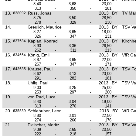
8,40
-
3,68
-
23,00
313
-
350
-
181
13.
Russ, Jonas
2013
BY
TV Mar
638092
8,75
-
3,50
-
28,50
278
-
329
-
230
14.
Greulich, Maurice
2013
BY
TSV Va
8,27
-
3,65
-
18,00
326
-
347
-
131
15.
Kaplan, Konrad
2013
BY
Kirchh
637584
8,93
-
3,36
-
26,50
262
-
311
-
213
16.
König, Emil
2013
BY
VfR Ga
634654
8,87
-
3,65
-
22,00
267
-
347
-
171
17.
Krause, Paul
2013
BY
TSV Fo
643685
8,62
-
3,13
-
23,00
291
-
282
-
181
18.
Uhlig, Paul
2013
BY
TSV Vat
9,03
-
3,25
-
25,00
253
-
297
-
200
19.
von Rad, Luca
2013
BY
TSV Vat
8,40
-
3,04
-
19,00
313
-
270
-
141
20.
Schlehuber, Leon
2013
BY
VfR Ga
635539
8,80
-
3,01
-
22,50
274
-
266
-
176
21.
Fleischer, Moritz
2013
BY
TSV Va
9,39
-
2,65
-
20,50
222
-
218
-
157