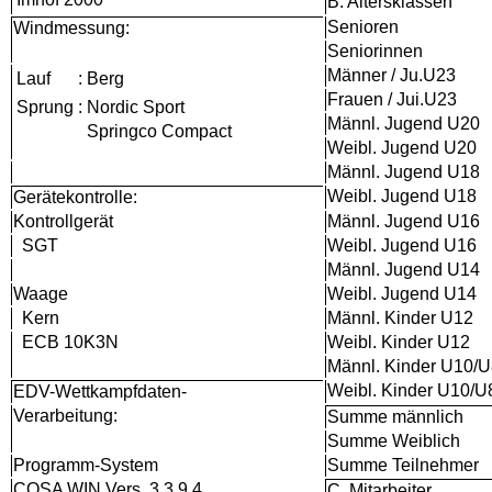
B. Altersklassen
Senioren
Windmessung:
Seniorinnen
Männer / Ju.U23
Lauf
:
Berg
Frauen / Jui.U23
Sprung
:
Nordic Sport
Männl. Jugend U20
Springco Compact
Weibl. Jugend U20
Männl. Jugend U18
Weibl. Jugend U18
Gerätekontrolle:
Kontrollgerät
Männl. Jugend U16
SGT
Weibl. Jugend U16
Männl. Jugend U14
Waage
Weibl. Jugend U14
Kern
Männl. Kinder U12
ECB 10K3N
Weibl. Kinder U12
Männl. Kinder U10/
Weibl. Kinder U10/U
EDV-Wettkampfdaten-
Verarbeitung:
Summe männlich
Summe Weiblich
Programm-System
Summe Teilnehmer
COSA WIN Vers. 3.3.9.4
C. Mitarbeiter