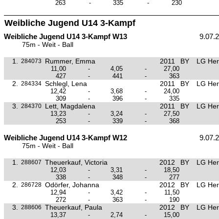
263
-
335
-
230
Weibliche Jugend U14 3-Kampf
Weibliche Jugend U14 3-Kampf W13
9.07.
75m - Weit - Ball
1.
Rummer, Emma
2011
BY
LG Her
284073
11,00
-
4,05
-
27,00
427
-
441
-
363
2.
Schlegl, Lena
2011
BY
LG Her
284334
12,42
-
3,68
-
24,00
309
-
396
-
335
3.
Lett, Magdalena
2011
BY
LG Her
284370
13,23
-
3,24
-
27,50
253
-
339
-
368
Weibliche Jugend U14 3-Kampf W12
9.07.
75m - Weit - Ball
1.
Theuerkauf, Victoria
2012
BY
LG Her
288607
12,03
-
3,31
-
18,50
338
-
348
-
277
2.
Odörfer, Johanna
2012
BY
LG Her
286728
12,94
-
3,42
-
11,50
272
-
363
-
190
3.
Theuerkauf, Paula
2012
BY
LG Her
288606
13,37
-
2,74
-
15,00