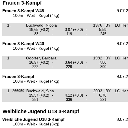
Frauen 3-Kampf
Frauen 3-Kampf W45
9.07.
100m - Weit - Kugel (4kg)
1.
Buchwald, Nicola
1976
BY
LG Her
18,65
(+0,2)
-
3,07
(+0,0)
-
5,59
83
-
119
-
245
Frauen 3-Kampf W40
9.07.
100m - Weit - Kugel (4kg)
1.
Odörfer, Barbara
1982
BY
LG Her
16,97
(+0,2)
-
3,64
(+0,0)
-
7,86
222
-
229
-
390
Frauen 3-Kampf
9.07.
100m - Weit - Kugel (4kg)
1.
Buchwald, Sina
2003
BY
LG Her
266959
15,57
(+0,2)
-
4,12
(+0,0)
-
6,78
381
-
336
-
321
Weibliche Jugend U18 3-Kampf
Weibliche Jugend U18 3-Kampf
9.07.
100m - Weit - Kugel (3kg)