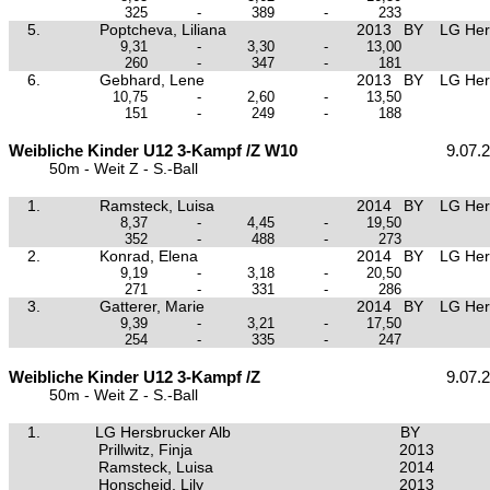
325
-
389
-
233
5.
Poptcheva, Liliana
2013
BY
LG Her
9,31
-
3,30
-
13,00
260
-
347
-
181
6.
Gebhard, Lene
2013
BY
LG Her
10,75
-
2,60
-
13,50
151
-
249
-
188
Weibliche Kinder U12 3-Kampf /Z W10
9.07.
50m - Weit Z - S.-Ball
1.
Ramsteck, Luisa
2014
BY
LG Her
8,37
-
4,45
-
19,50
352
-
488
-
273
2.
Konrad, Elena
2014
BY
LG Her
9,19
-
3,18
-
20,50
271
-
331
-
286
3.
Gatterer, Marie
2014
BY
LG Her
9,39
-
3,21
-
17,50
254
-
335
-
247
Weibliche Kinder U12 3-Kampf /Z
9.07.
50m - Weit Z - S.-Ball
1.
LG Hersbrucker Alb
BY
Prillwitz, Finja
2013
Ramsteck, Luisa
2014
Honscheid, Lily
2013