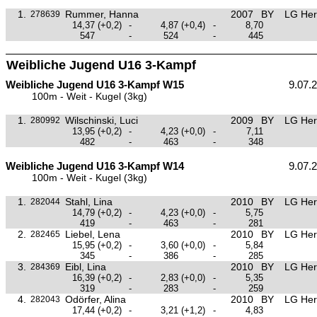
1.
Rummer, Hanna
2007
BY
LG Her
278639
14,37
(+0,2)
-
4,87
(+0,4)
-
8,70
547
-
524
-
445
Weibliche Jugend U16 3-Kampf
Weibliche Jugend U16 3-Kampf W15
9.07.
100m - Weit - Kugel (3kg)
1.
Wilschinski, Luci
2009
BY
LG Her
280992
13,95
(+0,2)
-
4,23
(+0,0)
-
7,11
482
-
463
-
348
Weibliche Jugend U16 3-Kampf W14
9.07.
100m - Weit - Kugel (3kg)
1.
Stahl, Lina
2010
BY
LG Her
282044
14,79
(+0,2)
-
4,23
(+0,0)
-
5,75
419
-
463
-
281
2.
Liebel, Lena
2010
BY
LG Her
282465
15,95
(+0,2)
-
3,60
(+0,0)
-
5,84
345
-
386
-
285
3.
Eibl, Lina
2010
BY
LG Her
284369
16,39
(+0,2)
-
2,83
(+0,0)
-
5,35
319
-
283
-
259
4.
Odörfer, Alina
2010
BY
LG Her
282043
17,44
(+0,2)
-
3,21
(+1,2)
-
4,83