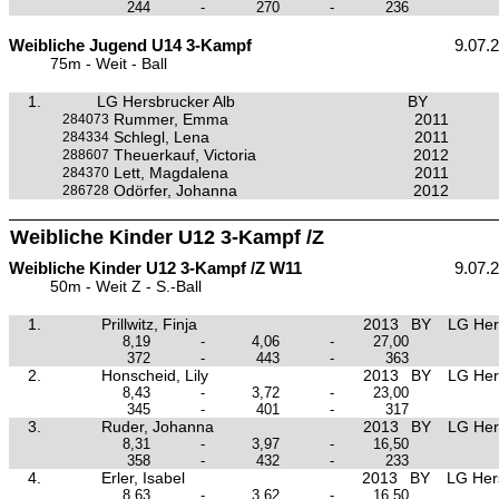
244
-
270
-
236
Weibliche Jugend U14 3-Kampf
9.07.
75m - Weit - Ball
1.
LG Hersbrucker Alb
BY
Rummer, Emma
2011
284073
Schlegl, Lena
2011
284334
Theuerkauf, Victoria
2012
288607
Lett, Magdalena
2011
284370
Odörfer, Johanna
2012
286728
Weibliche Kinder U12 3-Kampf /Z
Weibliche Kinder U12 3-Kampf /Z W11
9.07.
50m - Weit Z - S.-Ball
1.
Prillwitz, Finja
2013
BY
LG Her
8,19
-
4,06
-
27,00
372
-
443
-
363
2.
Honscheid, Lily
2013
BY
LG Her
8,43
-
3,72
-
23,00
345
-
401
-
317
3.
Ruder, Johanna
2013
BY
LG Her
8,31
-
3,97
-
16,50
358
-
432
-
233
4.
Erler, Isabel
2013
BY
LG Her
8,63
-
3,62
-
16,50