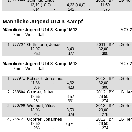
1.
Schmidt, Linus
2008
BY
LG Her
276889
12,19
(+0,2)
-
4,22
(+0,0)
-
11,50
614
-
242
-
576
Männliche Jugend U14 3-Kampf
Männliche Jugend U14 3-Kampf M13
9.07.
75m - Weit - Ball
1.
Guthmann, Jonas
2011
BY
LG Her
287737
12,97
-
3,49
-
32,00
253
-
327
-
300
Männliche Jugend U14 3-Kampf M12
9.07.
75m - Weit - Ball
1.
Kotissek, Johannes
2012
BY
LG Her
287971
11,36
-
4,32
-
32,00
376
-
423
-
300
2.
Garnier, Jules
2012
BY
LG Her
288604
12,56
-
3,52
-
28,50
281
-
331
-
274
3.
Wohnert, Vitus
2012
BY
LG Her
286798
13,06
-
3,50
-
29,00
247
-
329
-
278
4.
Odörfer, Johannes
2012
BY
LG Her
286727
12,50
-
o.g.v.
-
28,50
286
-
-
274