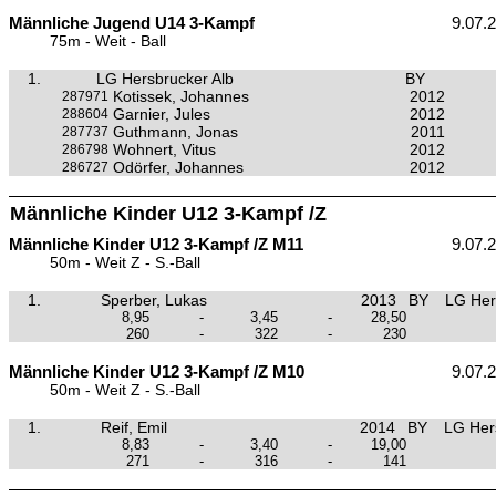
Männliche Jugend U14 3-Kampf
9.07.
75m - Weit - Ball
1.
LG Hersbrucker Alb
BY
Kotissek, Johannes
2012
287971
Garnier, Jules
2012
288604
Guthmann, Jonas
2011
287737
Wohnert, Vitus
2012
286798
Odörfer, Johannes
2012
286727
Männliche Kinder U12 3-Kampf /Z
Männliche Kinder U12 3-Kampf /Z M11
9.07.
50m - Weit Z - S.-Ball
1.
Sperber, Lukas
2013
BY
LG Her
8,95
-
3,45
-
28,50
260
-
322
-
230
Männliche Kinder U12 3-Kampf /Z M10
9.07.
50m - Weit Z - S.-Ball
1.
Reif, Emil
2014
BY
LG Her
8,83
-
3,40
-
19,00
271
-
316
-
141