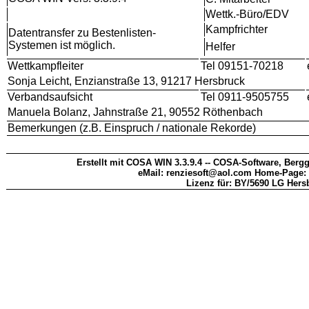
Wettk.-Büro/EDV
Kampfrichter
Datentransfer zu Bestenlisten-
Systemen ist möglich.
Helfer
Wettkampfleiter
Tel 09151-70218
Sonja Leicht, Enzianstraße 13, 91217 Hersbruck
Verbandsaufsicht
Tel 0911-9505755
Manuela Bolanz, Jahnstraße 21, 90552 Röthenbach
Bemerkungen (z.B. Einspruch / nationale Rekorde)
Erstellt mit COSA WIN 3.3.9.4 -- COSA-Software, Bergg
eMail: renziesoft@aol.com Home-Page:
Lizenz für: BY/5690 LG Hers