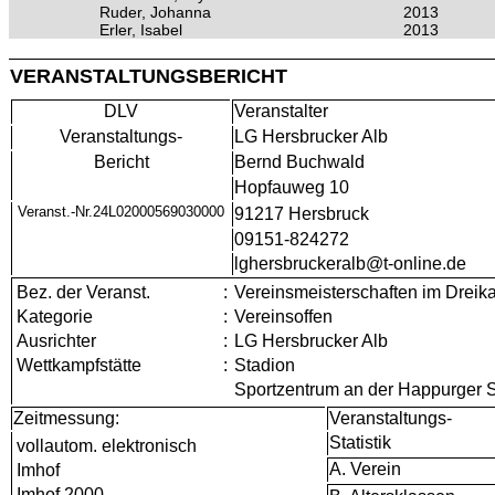
Ruder, Johanna
2013
Erler, Isabel
2013
VERANSTALTUNGSBERICHT
DLV
Veranstalter
Veranstaltungs-
LG Hersbrucker Alb
Bericht
Bernd Buchwald
Hopfauweg 10
Veranst.-Nr.24L02000569030000
91217 Hersbruck
09151-824272
lghersbruckeralb@t-online.de
Bez. der Veranst.
:
Vereinsmeisterschaften im Dreik
Kategorie
:
Vereinsoffen
Ausrichter
:
LG Hersbrucker Alb
Wettkampfstätte
:
Stadion
Sportzentrum an der Happurger 
Zeitmessung:
Veranstaltungs-
Statistik
vollautom. elektronisch
A. Verein
Imhof
Imhof 2000