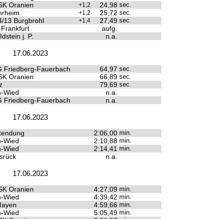
SK Oranien
24,98
sec.
+1,2
rheim
25,72
sec.
+1,2
/13 Burgbrohl
27,49
sec.
+1,4
 Frankfurt
aufg.
dstein j. P.
n.a.
17.06.2023
 Friedberg-Fauerbach
64,97
sec.
SK Oranien
66,89
sec.
z
79,69
sec.
n-Wied
n.a.
 Friedberg-Fauerbach
n.a.
17.06.2023
tendung
2:06,00
min.
n-Wied
2:10,88
min.
n-Wied
2:14,41
min.
srück
n.a.
17.06.2023
SK Oranien
4:27,09
min.
n-Wied
4:39,42
min.
Mayen
4:59,66
min.
n-Wied
5:05,49
min.