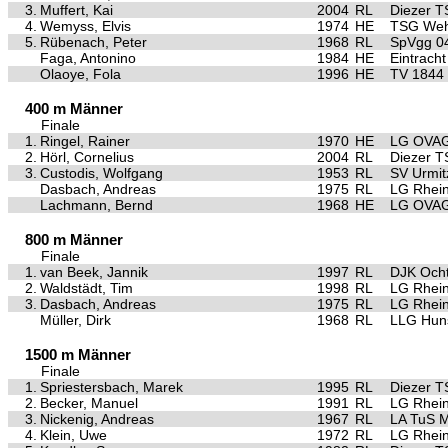
3.
Muffert, Kai
2004
RL
Diezer T
4.
Wemyss, Elvis
1974
HE
TSG Weh
5.
Rübenach, Peter
1968
RL
SpVgg 04
Faga, Antonino
1984
HE
Eintracht
Olaoye, Fola
1996
HE
TV 1844 I
400 m Männer
Finale
1.
Ringel, Rainer
1970
HE
LG OVAG
2.
Hörl, Cornelius
2004
RL
Diezer T
3.
Custodis, Wolfgang
1953
RL
SV Urmit
Dasbach, Andreas
1975
RL
LG Rhei
Lachmann, Bernd
1968
HE
LG OVAG
800 m Männer
Finale
1.
van Beek, Jannik
1997
RL
DJK Och
2.
Waldstädt, Tim
1998
RL
LG Rhei
3.
Dasbach, Andreas
1975
RL
LG Rhei
Müller, Dirk
1968
RL
LLG Hun
1500 m Männer
Finale
1.
Spriestersbach, Marek
1995
RL
Diezer T
2.
Becker, Manuel
1991
RL
LG Rhei
3.
Nickenig, Andreas
1967
RL
LA TuS 
4.
Klein, Uwe
1972
RL
LG Rhei