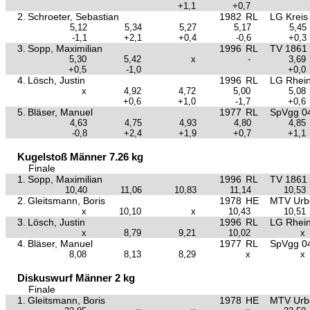
+1,1
+0,7
2.
Schroeter, Sebastian
1982
RL
LG Kreis
5,12
5,34
5,27
5,17
5,45
-1,1
+2,1
+0,4
-0,6
+0,3
3.
Sopp, Maximilian
1996
RL
TV 1861
5,30
5,42
x
-
3,69
+0,5
-1,0
+0,0
4.
Lösch, Justin
1996
RL
LG Rhei
x
4,92
4,72
5,00
5,08
+0,6
+1,0
-1,7
+0,6
5.
Bläser, Manuel
1977
RL
SpVgg 04
4,63
4,75
4,93
4,80
4,85
-0,8
+2,4
+1,9
+0,7
+1,1
Kugelstoß Männer 7.26 kg
Finale
1.
Sopp, Maximilian
1996
RL
TV 1861
10,40
11,06
10,83
11,14
10,53
2.
Gleitsmann, Boris
1978
HE
MTV Urb
x
10,10
x
10,43
10,51
3.
Lösch, Justin
1996
RL
LG Rhei
x
8,79
9,21
10,02
x
4.
Bläser, Manuel
1977
RL
SpVgg 04
8,08
8,13
8,29
x
x
Diskuswurf Männer 2 kg
Finale
1.
Gleitsmann, Boris
1978
HE
MTV Urb