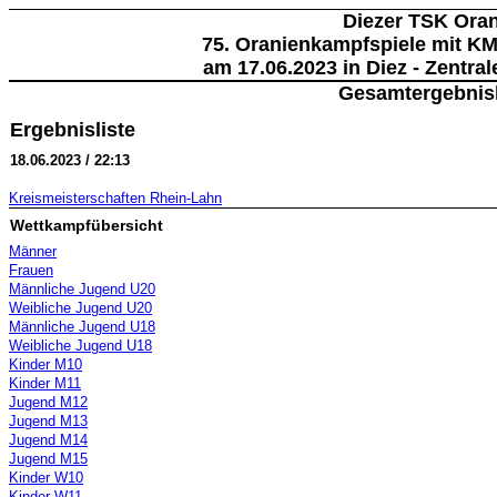
Diezer TSK Ora
75. Oranienkampfspiele mit K
am 17.06.2023 in Diez - Zentra
Gesamtergebnisl
Ergebnisliste
18.06.2023 / 22:13
Kreismeisterschaften Rhein-Lahn
Wettkampfübersicht
Männer
Frauen
Männliche Jugend U20
Weibliche Jugend U20
Männliche Jugend U18
Weibliche Jugend U18
Kinder M10
Kinder M11
Jugend M12
Jugend M13
Jugend M14
Jugend M15
Kinder W10
Kinder W11