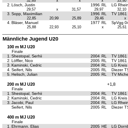
32,85
x
x
x
33,50
2.
Lösch, Justin
1996
RL
LG Rhei
29,57
x
31,57
29,97
32,10
3.
Sopp, Maximilian
1996
RL
TV 1861
22,85
20,99
25,89
29,46
x
4.
Bläser, Manuel
1977
RL
SpVgg 04
25,88
22,93
25,10
x
25,61
Männliche Jugend U20
100 m MJ U20
Finale
1.
Shestopal, Serhii
2004
RL
TV 1861
2.
Löffler, Nico
2005
RL
TV 1861
3.
Kaminski, Cedric
2004
RL
LG Kreis
4.
Seifert, Nils
2005
RL
Diezer T
5.
Helisch, Julian
2005
RL
TV Miche
200 m MJ U20
+1,8
Finale
1.
Shestopal, Serhii
2004
RL
TV 1861
2.
Kaminski, Cedric
2004
RL
LG Kreis
3.
Jacobi, Paul
2004
RL
LG Rhei
Seifert, Nils
2005
RL
Diezer T
400 m MJ U20
Finale
1.
Ehrmann, Elias
2005
HE
LG Dorn