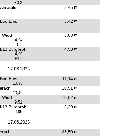
+0,2
 Ahrweiler
5,45
m
-
 Bad Ems
5,42
m
-
n-Wied
5,08
m
4,94
-0,3
/13 Burgbrohl
4,93
m
4,90
+1,8
17.06.2023
 Bad Ems
11,14
m
10,93
erach
10,51
m
10,49
n-Wied
10,02
m
9,51
/13 Burgbrohl
8,29
m
8,06
17.06.2023
erach
33,50
m