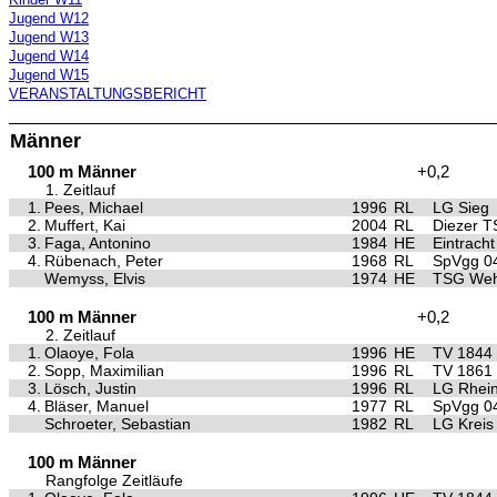
Jugend W12
Jugend W13
Jugend W14
Jugend W15
VERANSTALTUNGSBERICHT
Männer
100 m Männer
+0,2
1. Zeitlauf
1.
Pees, Michael
1996
RL
LG Sieg
2.
Muffert, Kai
2004
RL
Diezer T
3.
Faga, Antonino
1984
HE
Eintracht
4.
Rübenach, Peter
1968
RL
SpVgg 04
Wemyss, Elvis
1974
HE
TSG Weh
100 m Männer
+0,2
2. Zeitlauf
1.
Olaoye, Fola
1996
HE
TV 1844 I
2.
Sopp, Maximilian
1996
RL
TV 1861
3.
Lösch, Justin
1996
RL
LG Rhei
4.
Bläser, Manuel
1977
RL
SpVgg 04
Schroeter, Sebastian
1982
RL
LG Kreis
100 m Männer
Rangfolge Zeitläufe