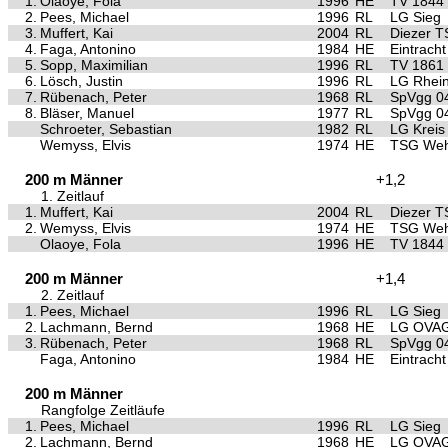
1.
Olaoye, Fola
1996
HE
TV 1844 I
2.
Pees, Michael
1996
RL
LG Sieg
3.
Muffert, Kai
2004
RL
Diezer T
4.
Faga, Antonino
1984
HE
Eintracht
5.
Sopp, Maximilian
1996
RL
TV 1861
6.
Lösch, Justin
1996
RL
LG Rhei
7.
Rübenach, Peter
1968
RL
SpVgg 04
8.
Bläser, Manuel
1977
RL
SpVgg 04
Schroeter, Sebastian
1982
RL
LG Kreis
Wemyss, Elvis
1974
HE
TSG Weh
200 m Männer
+1,2
1. Zeitlauf
1.
Muffert, Kai
2004
RL
Diezer T
2.
Wemyss, Elvis
1974
HE
TSG Weh
Olaoye, Fola
1996
HE
TV 1844 I
200 m Männer
+1,4
2. Zeitlauf
1.
Pees, Michael
1996
RL
LG Sieg
2.
Lachmann, Bernd
1968
HE
LG OVAG
3.
Rübenach, Peter
1968
RL
SpVgg 04
Faga, Antonino
1984
HE
Eintracht
200 m Männer
Rangfolge Zeitläufe
1.
Pees, Michael
1996
RL
LG Sieg
2.
Lachmann, Bernd
1968
HE
LG OVAG