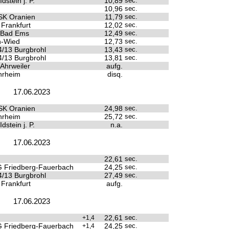
dstein j. P.
10,89
sec.
10,96
sec.
SK Oranien
11,79
sec.
 Frankfurt
12,02
sec.
 Bad Ems
12,49
sec.
n-Wied
12,73
sec.
/13 Burgbrohl
13,43
sec.
/13 Burgbrohl
13,81
sec.
 Ahrweiler
aufg.
rheim
disq.
17.06.2023
SK Oranien
24,98
sec.
rheim
25,72
sec.
dstein j. P.
n.a.
17.06.2023
22,61
sec.
 Friedberg-Fauerbach
24,25
sec.
/13 Burgbrohl
27,49
sec.
 Frankfurt
aufg.
17.06.2023
22,61
sec.
+1,4
 Friedberg-Fauerbach
24,25
sec.
+1,4