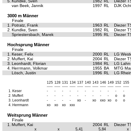
5.
Kundke, Sven
1982
RL
Diezer T
van Beek, Jannik
1997
RL
DJK Och
3000 m Männer
Finale
1.
Potratz, Frank
1963
RL
Diezer T
2.
Kundke, Sven
1982
RL
Diezer T
Spriestersbach, Marek
1995
RL
Diezer T
Hochsprung Männer
Finale
1.
Keser, Felix
2000
RL
LG West
2.
Muffert, Kai
2004
RL
Diezer T
3.
Leonhardt, Florian
1984
RL
LG Lahn-
4.
Herrmann, Volkmar
1955
BA
MTG Ma
Lösch, Justin
1996
RL
LG Rhei
125
128
131
134
137
140
143
146
149
152
155
-----
-----
-----
-----
-----
-----
-----
-----
-----
-----
-----
1.
Keser
-
-
-
-
-
-
-
-
-
-
-
2.
Muffert
-
-
-
-
-
-
-
-
-
o
o
3.
Leonhardt
-
-
-
-
xo
-
xo
xxo
xo
o
o
4.
Herrmann
xo
xo
xo
xxx
Weitsprung Männer
Finale
1.
Muffert, Kai
2004
RL
Diezer T
x
x
5,41
5,84
x