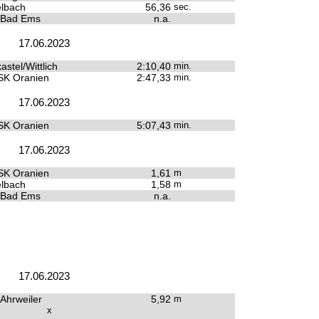
lbach
56,36
sec.
 Bad Ems
n.a.
17.06.2023
stel/Wittlich
2:10,40
min.
SK Oranien
2:47,33
min.
17.06.2023
SK Oranien
5:07,43
min.
17.06.2023
SK Oranien
1,61
m
lbach
1,58
m
 Bad Ems
n.a.
17.06.2023
 Ahrweiler
5,92
m
x