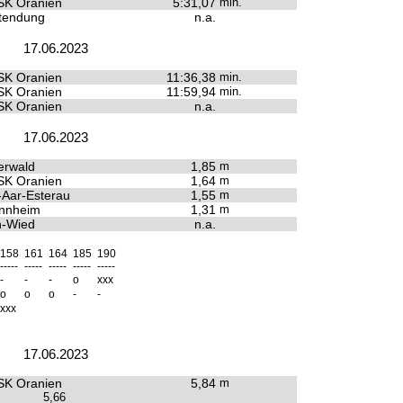
SK Oranien
5:31,07
min.
tendung
n.a.
17.06.2023
SK Oranien
11:36,38
min.
SK Oranien
11:59,94
min.
SK Oranien
n.a.
17.06.2023
erwald
1,85
m
SK Oranien
1,64
m
Aar-Esterau
1,55
m
nnheim
1,31
m
n-Wied
n.a.
158
161
164
185
190
-----
-----
-----
-----
-----
-
-
-
o
xxx
o
o
o
-
-
xxx
17.06.2023
SK Oranien
5,84
m
5,66