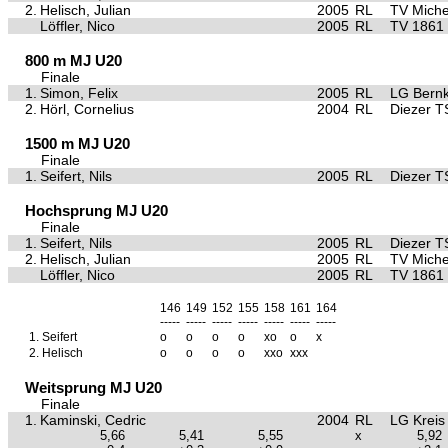
2.
Helisch, Julian
2005
RL
TV Miche
Löffler, Nico
2005
RL
TV 1861
800 m MJ U20
Finale
1.
Simon, Felix
2005
RL
LG Bernka
2.
Hörl, Cornelius
2004
RL
Diezer T
1500 m MJ U20
Finale
1.
Seifert, Nils
2005
RL
Diezer T
Hochsprung MJ U20
Finale
1.
Seifert, Nils
2005
RL
Diezer T
2.
Helisch, Julian
2005
RL
TV Miche
Löffler, Nico
2005
RL
TV 1861
146
149
152
155
158
161
164
-----
-----
-----
-----
-----
-----
-----
1.
Seifert
o
o
o
o
xo
o
x
2.
Helisch
o
o
o
o
xxo
xxx
Weitsprung MJ U20
Finale
1.
Kaminski, Cedric
2004
RL
LG Kreis
5,66
5,41
5,55
x
5,92