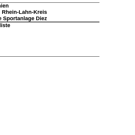
nien
M Rhein-Lahn-Kreis
le Sportanlage Diez
iste