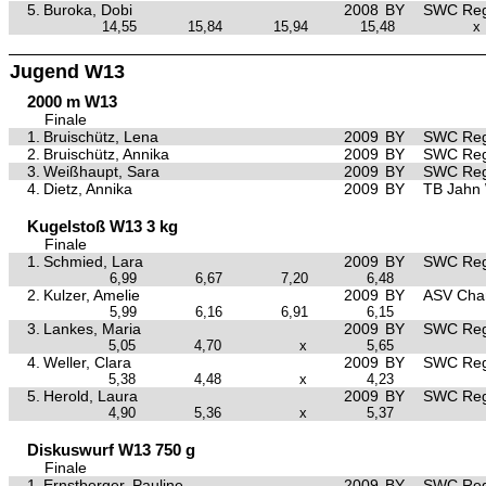
5.
Buroka, Dobi
2008
BY
SWC Reg
14,55
15,84
15,94
15,48
x
Jugend W13
2000 m W13
Finale
1.
Bruischütz, Lena
2009
BY
SWC Reg
2.
Bruischütz, Annika
2009
BY
SWC Reg
3.
Weißhaupt, Sara
2009
BY
SWC Reg
4.
Dietz, Annika
2009
BY
TB Jahn
Kugelstoß W13 3 kg
Finale
1.
Schmied, Lara
2009
BY
SWC Reg
6,99
6,67
7,20
6,48
2.
Kulzer, Amelie
2009
BY
ASV Ch
5,99
6,16
6,91
6,15
3.
Lankes, Maria
2009
BY
SWC Reg
5,05
4,70
x
5,65
4.
Weller, Clara
2009
BY
SWC Reg
5,38
4,48
x
4,23
5.
Herold, Laura
2009
BY
SWC Reg
4,90
5,36
x
5,37
Diskuswurf W13 750 g
Finale
1.
Ernstberger, Pauline
2009
BY
SWC Reg