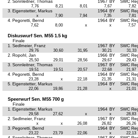
2.
Sonnleitner, Thomas
1967
BY
SWC Reg
7,76
8,21
8,01
7,67
7,82
3.
Eigenstetter, Markus
1964
BY
SWC Reg
x
7,90
7,94
7,35
7,81
4.
Pegoretti, Bernd
1964
BY
SWC Reg
7,62
8,00
x
x
7,57
Diskuswurf Sen. M55 1.5 kg
Finale
1.
Sedlmeier, Franz
1967
BY
SWC Reg
29,76
30,60
31,95
30,21
31,33
2.
Ropohl, Jan
1966
BY
SWC Reg
25,50
29,01
28,56
29,67
29,43
3.
Sonnleitner, Thomas
1967
BY
SWC Reg
19,51
19,51
20,57
22,68
21,97
4.
Pegoretti, Bernd
1964
BY
SWC Reg
23,28
x
22,18
21,35
21,31
5.
Eigenstetter, Markus
1964
BY
SWC Reg
22,06
19,86
21,28
x
21,01
Speerwurf Sen. M55 700 g
Finale
1.
Eigenstetter, Markus
1964
BY
SWC Reg
29,58
27,62
x
x
28,83
2.
Sedlmeier, Franz
1967
BY
SWC Reg
x
x
26,08
26,82
26,26
3.
Pegoretti, Bernd
1964
BY
SWC Reg
23,22
23,79
22,06
x
22,13
4.
Sonnleitner, Thomas
1967
BY
SWC Reg