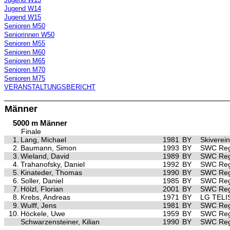
Jugend W14
Jugend W15
Senioren M50
Seniorinnen W50
Senioren M55
Senioren M60
Senioren M65
Senioren M70
Senioren M75
VERANSTALTUNGSBERICHT
Männer
5000 m Männer
Finale
1.
Lang, Michael
1981
BY
Skiverei
2.
Baumann, Simon
1993
BY
SWC Reg
3.
Wieland, David
1989
BY
SWC Reg
4.
Trahanofsky, Daniel
1992
BY
SWC Reg
5.
Kinateder, Thomas
1990
BY
SWC Reg
6.
Soller, Daniel
1985
BY
SWC Reg
7.
Hölzl, Florian
2001
BY
SWC Reg
8.
Krebs, Andreas
1971
BY
LG TELI
9.
Wulff, Jens
1981
BY
SWC Reg
10.
Höckele, Uwe
1959
BY
SWC Reg
Schwarzensteiner, Kilian
1990
BY
SWC Reg