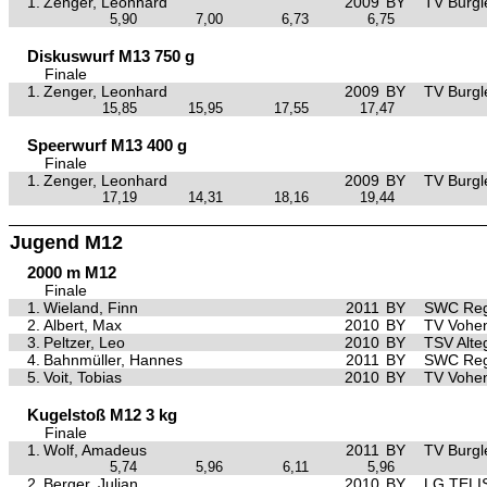
1.
Zenger, Leonhard
2009
BY
TV Burgl
5,90
7,00
6,73
6,75
Diskuswurf M13 750 g
Finale
1.
Zenger, Leonhard
2009
BY
TV Burgl
15,85
15,95
17,55
17,47
Speerwurf M13 400 g
Finale
1.
Zenger, Leonhard
2009
BY
TV Burgl
17,19
14,31
18,16
19,44
Jugend M12
2000 m M12
Finale
1.
Wieland, Finn
2011
BY
SWC Reg
2.
Albert, Max
2010
BY
TV Vohe
3.
Peltzer, Leo
2010
BY
TSV Alte
4.
Bahnmüller, Hannes
2011
BY
SWC Reg
5.
Voit, Tobias
2010
BY
TV Vohe
Kugelstoß M12 3 kg
Finale
1.
Wolf, Amadeus
2011
BY
TV Burgl
5,74
5,96
6,11
5,96
2.
Berger, Julian
2010
BY
LG TELI