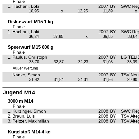
Finale
1.
Hachani, Loki
2007
BY
SWC Reg
10,95
x
12,25
11,89
x
Diskuswurf M15 1 kg
Finale
1.
Hachani, Loki
2007
BY
SWC Reg
36,24
37,85
x
36,85
38,84
Speerwurf M15 600 g
Finale
1.
Paulus, Christoph
2007
BY
LG TELI
33,70
32,87
32,23
31,08
33,09
Außer Wertung
Nanke, Simon
2007
BY
TSV Neu
31,42
31,84
34,31
31,56
29,90
Jugend M14
3000 m M14
Finale
1.
Kürzinger, Simon
2008
BY
SWC Reg
2.
Braun, Luis
2008
BY
TSV Alte
3.
Peltzer, Maximilian
2008
BY
TSV Alte
Kugelstoß M14 4 kg
Finale