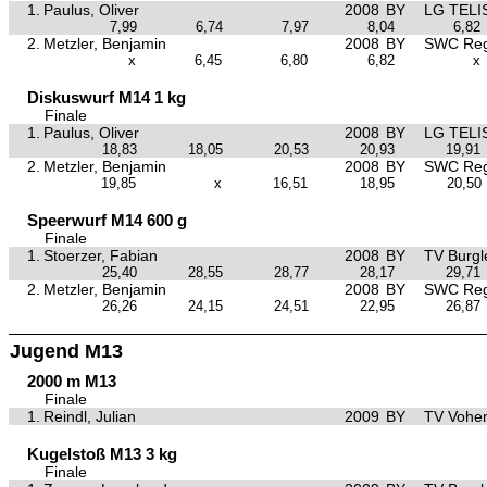
1.
Paulus, Oliver
2008
BY
LG TELI
7,99
6,74
7,97
8,04
6,82
2.
Metzler, Benjamin
2008
BY
SWC Reg
x
6,45
6,80
6,82
x
Diskuswurf M14 1 kg
Finale
1.
Paulus, Oliver
2008
BY
LG TELI
18,83
18,05
20,53
20,93
19,91
2.
Metzler, Benjamin
2008
BY
SWC Reg
19,85
x
16,51
18,95
20,50
Speerwurf M14 600 g
Finale
1.
Stoerzer, Fabian
2008
BY
TV Burgl
25,40
28,55
28,77
28,17
29,71
2.
Metzler, Benjamin
2008
BY
SWC Reg
26,26
24,15
24,51
22,95
26,87
Jugend M13
2000 m M13
Finale
1.
Reindl, Julian
2009
BY
TV Vohe
Kugelstoß M13 3 kg
Finale