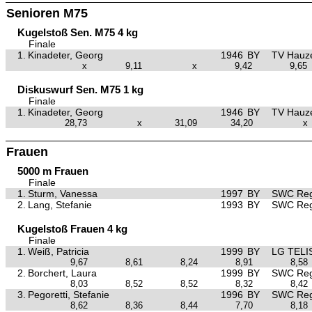
Senioren M75
Kugelstoß Sen. M75 4 kg
Finale
1.
Kinadeter, Georg
1946
BY
TV Hauz
x
9,11
x
9,42
9,65
Diskuswurf Sen. M75 1 kg
Finale
1.
Kinadeter, Georg
1946
BY
TV Hauz
28,73
x
31,09
34,20
x
Frauen
5000 m Frauen
Finale
1.
Sturm, Vanessa
1997
BY
SWC Reg
2.
Lang, Stefanie
1993
BY
SWC Reg
Kugelstoß Frauen 4 kg
Finale
1.
Weiß, Patricia
1999
BY
LG TELI
9,67
8,61
8,24
8,91
8,58
2.
Borchert, Laura
1999
BY
SWC Reg
8,03
8,52
8,52
8,32
8,42
3.
Pegoretti, Stefanie
1996
BY
SWC Reg
8,62
8,36
8,44
7,70
8,18