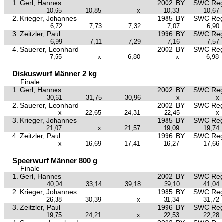
1.
Gerl, Hannes
2002
BY
SWC Reg
10,65
10,85
x
10,33
10,67
2.
Krieger, Johannes
1985
BY
SWC Reg
6,72
7,73
7,32
7,07
6,90
3.
Zeitzler, Paul
1996
BY
SWC Reg
6,99
7,11
7,29
7,16
7,57
4.
Sauerer, Leonhard
2002
BY
SWC Reg
7,55
x
6,80
x
6,98
Diskuswurf Männer 2 kg
Finale
1.
Gerl, Hannes
2002
BY
SWC Reg
30,61
31,75
30,96
x
x
2.
Sauerer, Leonhard
2002
BY
SWC Reg
x
22,65
24,31
22,45
x
3.
Krieger, Johannes
1985
BY
SWC Reg
21,07
x
21,57
19,09
19,74
4.
Zeitzler, Paul
1996
BY
SWC Reg
x
16,69
17,41
16,27
17,66
Speerwurf Männer 800 g
Finale
1.
Gerl, Hannes
2002
BY
SWC Reg
40,04
33,14
39,18
39,10
41,04
2.
Krieger, Johannes
1985
BY
SWC Reg
26,38
30,39
x
31,34
31,72
3.
Zeitzler, Paul
1996
BY
SWC Reg
19,75
24,21
x
22,53
22,28