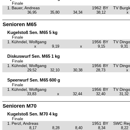
Finale
1.
Bauer, Andreas
1962
BY
TV Burgl
36,95
35,80
34,34
38,12
x
Senioren M65
Kugelstoß Sen. M65 5 kg
Finale
1.
Kühndel, Wolfgang
1956
BY
TV Dingo
x
9,19
x
9,15
9,31
Diskuswurf Sen. M65 1 kg
Finale
1.
Kühndel, Wolfgang
1956
BY
TV Dingo
29,52
32,10
30,38
28,73
x
Speerwurf Sen. M65 600 g
Finale
1.
Kühndel, Wolfgang
1956
BY
TV Dingo
33,83
x
32,44
32,40
31,32
Senioren M70
Kugelstoß Sen. M70 4 kg
Finale
1.
Perzl, Andreas
1951
BY
SWC Reg
8,17
8,28
8,40
8,34
8,22