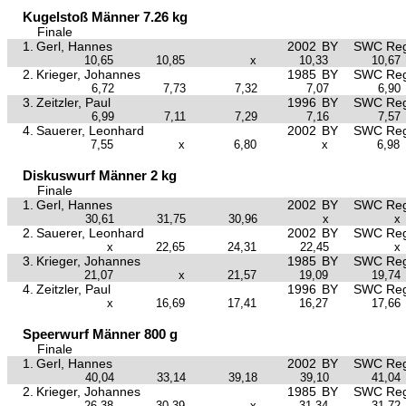
Kugelstoß Männer 7.26 kg
Finale
1.
Gerl, Hannes
2002
BY
SWC Reg
10,65
10,85
x
10,33
10,67
2.
Krieger, Johannes
1985
BY
SWC Reg
6,72
7,73
7,32
7,07
6,90
3.
Zeitzler, Paul
1996
BY
SWC Reg
6,99
7,11
7,29
7,16
7,57
4.
Sauerer, Leonhard
2002
BY
SWC Reg
7,55
x
6,80
x
6,98
Diskuswurf Männer 2 kg
Finale
1.
Gerl, Hannes
2002
BY
SWC Reg
30,61
31,75
30,96
x
x
2.
Sauerer, Leonhard
2002
BY
SWC Reg
x
22,65
24,31
22,45
x
3.
Krieger, Johannes
1985
BY
SWC Reg
21,07
x
21,57
19,09
19,74
4.
Zeitzler, Paul
1996
BY
SWC Reg
x
16,69
17,41
16,27
17,66
Speerwurf Männer 800 g
Finale
1.
Gerl, Hannes
2002
BY
SWC Reg
40,04
33,14
39,18
39,10
41,04
2.
Krieger, Johannes
1985
BY
SWC Reg
26,38
30,39
x
31,34
31,72