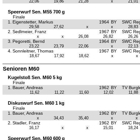
22,06
19,86
21,28
x
21,01
Speerwurf Sen. M55 700 g
Finale
1.
Eigenstetter, Markus
1964
BY
SWC Reg
29,58
27,62
x
x
28,83
2.
Sedlmeier, Franz
1967
BY
SWC Reg
x
x
26,08
26,82
26,26
3.
Pegoretti, Bernd
1964
BY
SWC Reg
23,22
23,79
22,06
x
22,13
4.
Sonnleitner, Thomas
1967
BY
SWC Reg
18,67
17,92
18,62
x
x
Senioren M60
Kugelstoß Sen. M60 5 kg
Finale
1.
Bauer, Andreas
1962
BY
TV Burgl
11,62
11,22
11,60
12,02
11,88
Diskuswurf Sen. M60 1 kg
Finale
1.
Bauer, Andreas
1962
BY
TV Burgl
x
34,43
35,40
x
x
2.
Stadler, Franz
1962
BY
SWC Reg
16,17
x
x
15,01
18,24
Speerwurf Sen. M60 600 g