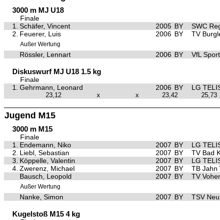
3000 m MJ U18
Finale
1.
Schäfer, Vincent
2005
BY
SWC Reg
2.
Feuerer, Luis
2006
BY
TV Burgl
Außer Wertung
Rössler, Lennart
2006
BY
VfL Spor
Diskuswurf MJ U18 1.5 kg
Finale
1.
Gehrmann, Leonard
2006
BY
LG TELI
23,12
x
x
23,42
25,73
Jugend M15
3000 m M15
Finale
1.
Endemann, Niko
2007
BY
LG TELI
2.
Liebl, Sebastian
2007
BY
TV Bad K
3.
Köppelle, Valentin
2007
BY
LG TELI
4.
Zwerenz, Michael
2007
BY
TB Jahn
Bausch, Leopold
2007
BY
TV Vohe
Außer Wertung
Nanke, Simon
2007
BY
TSV Neu
Kugelstoß M15 4 kg