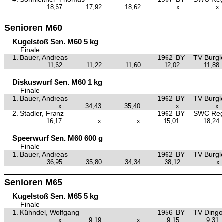
18,67
17,92
18,62
x
x
Senioren M60
Kugelstoß Sen. M60 5 kg
Finale
1.
Bauer, Andreas
1962
BY
TV Burgl
11,62
11,22
11,60
12,02
11,88
Diskuswurf Sen. M60 1 kg
Finale
1.
Bauer, Andreas
1962
BY
TV Burgl
x
34,43
35,40
x
x
2.
Stadler, Franz
1962
BY
SWC Reg
16,17
x
x
15,01
18,24
Speerwurf Sen. M60 600 g
Finale
1.
Bauer, Andreas
1962
BY
TV Burgl
36,95
35,80
34,34
38,12
x
Senioren M65
Kugelstoß Sen. M65 5 kg
Finale
1.
Kühndel, Wolfgang
1956
BY
TV Dingo
x
9,19
x
9,15
9,31