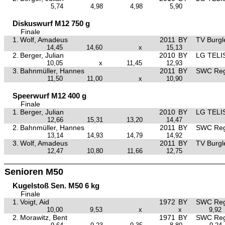
5,74
4,98
4,98
5,90
Diskuswurf M12 750 g
Finale
1.
Wolf, Amadeus
2011
BY
TV Burgl
14,45
14,60
x
15,13
2.
Berger, Julian
2010
BY
LG TELI
10,05
x
11,45
12,93
3.
Bahnmüller, Hannes
2011
BY
SWC Reg
11,50
11,00
x
10,90
Speerwurf M12 400 g
Finale
1.
Berger, Julian
2010
BY
LG TELI
12,66
15,31
13,20
14,47
2.
Bahnmüller, Hannes
2011
BY
SWC Reg
13,14
14,93
14,79
14,92
3.
Wolf, Amadeus
2011
BY
TV Burgl
12,47
10,80
11,66
12,75
Senioren M50
Kugelstoß Sen. M50 6 kg
Finale
1.
Voigt, Aid
1972
BY
SWC Reg
10,00
9,53
x
x
9,92
2.
Morawitz, Bent
1971
BY
SWC Reg