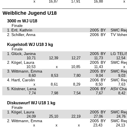
x
16,87
17,91
16,88
x
Weibliche Jugend U18
3000 m WJ U18
Finale
1.
Ertl, Kathrin
2005
BY
SWC Reg
2.
Schiller, Anna
2006
BY
TV Vohe
Kugelstoß WJ U18 3 kg
Finale
1.
Glück, Janina
2005
BY
LG TELI
10,71
12,39
12,27
11,73
12,54
2.
Kögel, Laura
2005
BY
SWC Reg
10,53
x
10,85
11,43
x
3.
Wittmann, Emma
2005
BY
SWC Reg
8,60
8,53
7,80
9,04
9,03
4.
Hartl, Carolin
2006
BY
SWC Reg
x
8,61
8,29
8,50
7,63
5.
Köstner, Lena
2006
BY
ASV Ch
7,74
7,98
7,54
7,67
8,42
Diskuswurf WJ U18 1 kg
Finale
1.
Kögel, Laura
2005
BY
SWC Reg
24,09
25,10
22,19
27,06
24,76
2.
Wittmann, Emma
2005
BY
SWC Reg
x
x
x
23,43
24,13