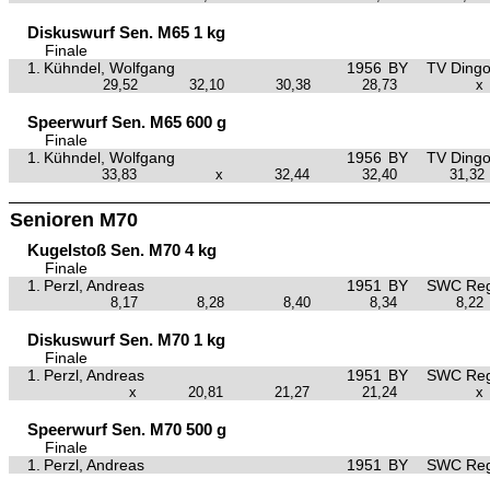
Diskuswurf Sen. M65 1 kg
Finale
1.
Kühndel, Wolfgang
1956
BY
TV Dingo
29,52
32,10
30,38
28,73
x
Speerwurf Sen. M65 600 g
Finale
1.
Kühndel, Wolfgang
1956
BY
TV Dingo
33,83
x
32,44
32,40
31,32
Senioren M70
Kugelstoß Sen. M70 4 kg
Finale
1.
Perzl, Andreas
1951
BY
SWC Reg
8,17
8,28
8,40
8,34
8,22
Diskuswurf Sen. M70 1 kg
Finale
1.
Perzl, Andreas
1951
BY
SWC Reg
x
20,81
21,27
21,24
x
Speerwurf Sen. M70 500 g
Finale
1.
Perzl, Andreas
1951
BY
SWC Reg