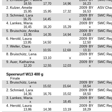
18,55
17,70
14,96
16,23
2.
Kulzer, Amelie
2009
BY
ASV Ch
15,95
15,95
17,32
16,53
3.
Schmied, Lara
2009
BY
SWC Reg
16,75
14,45
x
16,60
4.
Lankes, Maria
2009
BY
SWC Reg
16,45
16,20
15,29
x
5.
Bruischütz, Annika
2009
BY
SWC Reg
13,35
14,35
14,94
14,03
6.
Herold, Laura
2009
BY
SWC Reg
13,95
14,50
x
12,50
7.
Weller, Clara
2009
BY
SWC Reg
x
10,55
12,69
13,11
8.
Bruischütz, Lena
2009
BY
SWC Reg
x
13,10
x
x
9.
Auer, Katharina
2009
BY
SWC Reg
12,20
12,55
12,03
x
Speerwurf W13 400 g
Finale
1.
Bruischütz, Lena
2009
BY
SWC Reg
x
15,02
15,64
18,54
2.
Schmied, Lara
2009
BY
SWC Reg
14,36
16,76
15,02
18,50
3.
Lankes, Maria
2009
BY
SWC Reg
x
x
18,45
x
4.
Herold, Laura
2009
BY
SWC Reg
13,86
14,38
13,19
18,29