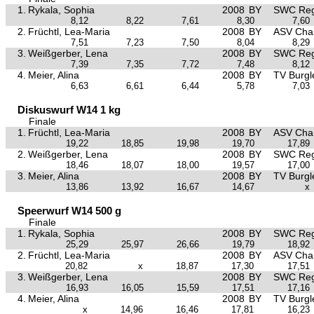
1.
Rykala, Sophia
2008
BY
SWC Reg
8,12
8,22
7,61
8,30
7,60
2.
Früchtl, Lea-Maria
2008
BY
ASV Ch
7,51
7,23
7,50
8,04
8,29
3.
Weißgerber, Lena
2008
BY
SWC Reg
7,39
7,35
7,72
7,48
8,12
4.
Meier, Alina
2008
BY
TV Burgl
6,63
6,61
6,44
5,78
7,03
Diskuswurf W14 1 kg
Finale
1.
Früchtl, Lea-Maria
2008
BY
ASV Ch
19,22
18,85
19,98
19,70
17,89
2.
Weißgerber, Lena
2008
BY
SWC Reg
18,46
18,07
18,00
19,57
17,00
3.
Meier, Alina
2008
BY
TV Burgl
13,86
13,92
16,67
14,67
x
Speerwurf W14 500 g
Finale
1.
Rykala, Sophia
2008
BY
SWC Reg
25,29
25,97
26,66
19,79
18,92
2.
Früchtl, Lea-Maria
2008
BY
ASV Ch
20,82
x
18,87
17,30
17,51
3.
Weißgerber, Lena
2008
BY
SWC Reg
16,93
16,05
15,59
17,51
17,16
4.
Meier, Alina
2008
BY
TV Burgl
x
14,96
16,46
17,81
16,23