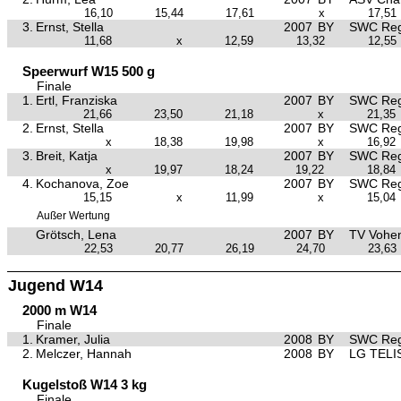
16,10
15,44
17,61
x
17,51
3.
Ernst, Stella
2007
BY
SWC Reg
11,68
x
12,59
13,32
12,55
Speerwurf W15 500 g
Finale
1.
Ertl, Franziska
2007
BY
SWC Reg
21,66
23,50
21,18
x
21,35
2.
Ernst, Stella
2007
BY
SWC Reg
x
18,38
19,98
x
16,92
3.
Breit, Katja
2007
BY
SWC Reg
x
19,97
18,24
19,22
18,84
4.
Kochanova, Zoe
2007
BY
SWC Reg
15,15
x
11,99
x
15,04
Außer Wertung
Grötsch, Lena
2007
BY
TV Vohe
22,53
20,77
26,19
24,70
23,63
Jugend W14
2000 m W14
Finale
1.
Kramer, Julia
2008
BY
SWC Reg
2.
Melczer, Hannah
2008
BY
LG TELI
Kugelstoß W14 3 kg
Finale