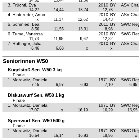
14,32
15,44
11,56
x
3.
Früchtl, Eva
2010
BY
ASV Ch
14,27
14,44
13,74
12,76
4.
Hintereder, Anna
2010
BY
ASV Ch
x
11,17
12,62
14,43
5.
Schmied, Lea
2011
BY
SWC Reg
8,56
11,55
13,31
8,98
6.
Tuma, Vanessa
2010
BY
SWC Reg
11,73
11,98
9,62
12,32
7.
Ruttinger, Julia
2010
BY
ASV Ch
6,46
6,68
x
x
Seniorinnen W50
Kugelstoß Sen. W50 3 kg
Finale
1.
Morawitz, Daniela
1971
BY
SWC Reg
7,15
6,97
6,93
7,10
6,85
Diskuswurf Sen. W50 1 kg
Finale
1.
Morawitz, Daniela
1971
BY
SWC Reg
17,07
x
16,19
16,29
16,95
Speerwurf Sen. W50 500 g
Finale
1.
Morawitz, Daniela
1971
BY
SWC Reg
16,64
16,14
16,93
18,96
x