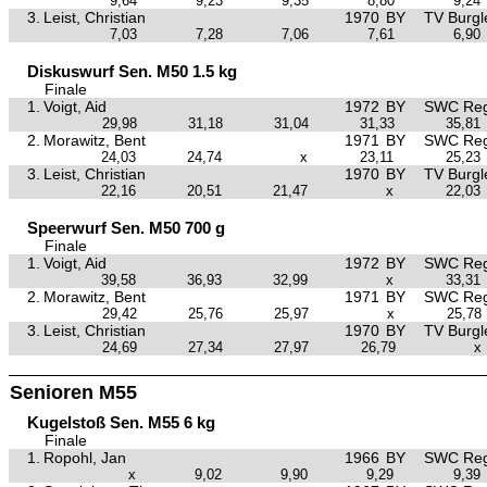
9,64
9,23
9,35
8,80
9,24
3.
Leist, Christian
1970
BY
TV Burgl
7,03
7,28
7,06
7,61
6,90
Diskuswurf Sen. M50 1.5 kg
Finale
1.
Voigt, Aid
1972
BY
SWC Reg
29,98
31,18
31,04
31,33
35,81
2.
Morawitz, Bent
1971
BY
SWC Reg
24,03
24,74
x
23,11
25,23
3.
Leist, Christian
1970
BY
TV Burgl
22,16
20,51
21,47
x
22,03
Speerwurf Sen. M50 700 g
Finale
1.
Voigt, Aid
1972
BY
SWC Reg
39,58
36,93
32,99
x
33,31
2.
Morawitz, Bent
1971
BY
SWC Reg
29,42
25,76
25,97
x
25,78
3.
Leist, Christian
1970
BY
TV Burgl
24,69
27,34
27,97
26,79
x
Senioren M55
Kugelstoß Sen. M55 6 kg
Finale
1.
Ropohl, Jan
1966
BY
SWC Reg
x
9,02
9,90
9,29
9,39