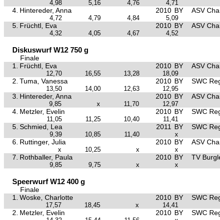
4,98
5,16
4,76
4,71
4.
Hintereder, Anna
2010
BY
ASV Ch
4,72
4,79
4,84
5,09
5.
Früchtl, Eva
2010
BY
ASV Ch
4,32
4,05
4,67
4,52
Diskuswurf W12 750 g
Finale
1.
Früchtl, Eva
2010
BY
ASV Ch
12,70
16,55
13,28
18,09
2.
Tuma, Vanessa
2010
BY
SWC Reg
13,50
14,00
12,63
12,95
3.
Hintereder, Anna
2010
BY
ASV Ch
9,85
x
11,70
12,97
4.
Metzler, Evelin
2010
BY
SWC Reg
11,05
11,25
10,40
11,41
5.
Schmied, Lea
2011
BY
SWC Reg
9,39
10,85
11,40
x
6.
Ruttinger, Julia
2010
BY
ASV Ch
x
10,25
x
x
7.
Rothballer, Paula
2010
BY
TV Burgl
9,85
9,75
x
x
Speerwurf W12 400 g
Finale
1.
Woske, Charlotte
2010
BY
SWC Reg
17,57
18,45
x
14,41
2.
Metzler, Evelin
2010
BY
SWC Reg