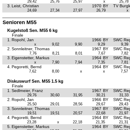
29,42
25,76
25,97
x
25,78
3.
Leist, Christian
1970
BY
TV Burgl
24,69
27,34
27,97
26,79
x
Senioren M55
Kugelstoß Sen. M55 6 kg
Finale
1.
Ropohl, Jan
1966
BY
SWC Reg
x
9,02
9,90
9,29
9,39
2.
Sonnleitner, Thomas
1967
BY
SWC Reg
7,76
8,21
8,01
7,67
7,82
3.
Eigenstetter, Markus
1964
BY
SWC Reg
x
7,90
7,94
7,35
7,81
4.
Pegoretti, Bernd
1964
BY
SWC Reg
7,62
8,00
x
x
7,57
Diskuswurf Sen. M55 1.5 kg
Finale
1.
Sedlmeier, Franz
1967
BY
SWC Reg
29,76
30,60
31,95
30,21
31,33
2.
Ropohl, Jan
1966
BY
SWC Reg
25,50
29,01
28,56
29,67
29,43
3.
Sonnleitner, Thomas
1967
BY
SWC Reg
19,51
19,51
20,57
22,68
21,97
4.
Pegoretti, Bernd
1964
BY
SWC Reg
23,28
x
22,18
21,35
21,31
5.
Eigenstetter, Markus
1964
BY
SWC Reg