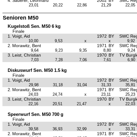
4.
Sauerer, Leonhard
2002
BY
SWC Reg
23,01
20,22
22,86
21,29
22,05
Senioren M50
Kugelstoß Sen. M50 6 kg
Finale
1.
Voigt, Aid
1972
BY
SWC Reg
10,00
9,53
x
x
9,92
2.
Morawitz, Bent
1971
BY
SWC Reg
9,64
9,23
9,35
8,80
9,24
3.
Leist, Christian
1970
BY
TV Burgl
7,03
7,28
7,06
7,61
6,90
Diskuswurf Sen. M50 1.5 kg
Finale
1.
Voigt, Aid
1972
BY
SWC Reg
29,98
31,18
31,04
31,33
35,81
2.
Morawitz, Bent
1971
BY
SWC Reg
24,03
24,74
x
23,11
25,23
3.
Leist, Christian
1970
BY
TV Burgl
22,16
20,51
21,47
x
22,03
Speerwurf Sen. M50 700 g
Finale
1.
Voigt, Aid
1972
BY
SWC Reg
39,58
36,93
32,99
x
33,31
2.
Morawitz, Bent
1971
BY
SWC Reg