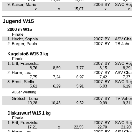
9.
Kaiser, Marie
2006
BY
SWC Reg
x
x
15,07
x
x
Jugend W15
2000 m W15
Finale
1.
Hecht, Sophia
2007
BY
ASV Ch
2.
Burger, Paula
2007
BY
TB Jahn
Kugelstoß W15 3 kg
Finale
1.
Ertl, Franziska
2007
BY
SWC Reg
8,76
8,59
7,77
8,15
8,29
2.
Hurm, Lea
2007
BY
ASV Ch
7,75
7,24
6,97
7,42
7,37
3.
Ernst, Stella
2007
BY
SWC Reg
5,61
6,29
5,91
6,03
6,19
Außer Wertung
Grötsch, Lena
2007
BY
TV Vohe
10,28
10,43
9,52
9,99
9,31
Diskuswurf W15 1 kg
Finale
1.
Ertl, Franziska
2007
BY
SWC Reg
17,21
x
22,55
22,79
21,20
2.
Hurm, Lea
2007
BY
ASV Ch