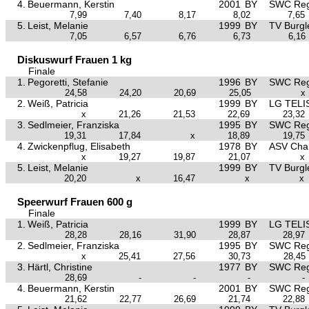
4.
Beuermann, Kerstin
2001
BY
SWC Reg
7,99
7,40
8,17
8,02
7,65
5.
Leist, Melanie
1999
BY
TV Burgl
7,05
6,57
6,76
6,73
6,16
Diskuswurf Frauen 1 kg
Finale
1.
Pegoretti, Stefanie
1996
BY
SWC Reg
24,58
24,20
20,69
25,05
x
2.
Weiß, Patricia
1999
BY
LG TELI
x
21,26
21,53
22,69
23,32
3.
Sedlmeier, Franziska
1995
BY
SWC Reg
19,31
17,84
x
18,89
19,75
4.
Zwickenpflug, Elisabeth
1978
BY
ASV Ch
x
19,27
19,87
21,07
x
5.
Leist, Melanie
1999
BY
TV Burgl
20,20
x
16,47
x
x
Speerwurf Frauen 600 g
Finale
1.
Weiß, Patricia
1999
BY
LG TELI
28,28
28,16
31,90
28,87
28,97
2.
Sedlmeier, Franziska
1995
BY
SWC Reg
x
25,41
27,56
30,73
28,45
3.
Härtl, Christine
1977
BY
SWC Reg
28,69
-
-
-
-
4.
Beuermann, Kerstin
2001
BY
SWC Reg
21,62
22,77
26,69
21,74
22,88