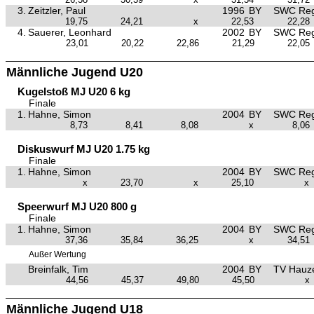
3.
Zeitzler, Paul
1996
BY
SWC Reg
19,75
24,21
x
22,53
22,28
4.
Sauerer, Leonhard
2002
BY
SWC Reg
23,01
20,22
22,86
21,29
22,05
Männliche Jugend U20
Kugelstoß MJ U20 6 kg
Finale
1.
Hahne, Simon
2004
BY
SWC Reg
8,73
8,41
8,08
x
8,06
Diskuswurf MJ U20 1.75 kg
Finale
1.
Hahne, Simon
2004
BY
SWC Reg
x
23,70
x
25,10
x
Speerwurf MJ U20 800 g
Finale
1.
Hahne, Simon
2004
BY
SWC Reg
37,36
35,84
36,25
x
34,51
Außer Wertung
Breinfalk, Tim
2004
BY
TV Hauz
44,56
45,37
49,80
45,50
x
Männliche Jugend U18