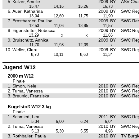
5.
Kulzer, Amelie
2009
BY
ASV Ch
15,47
14,16
15,26
16,73
6.
Auer, Katharina
2009
BY
SWC Reg
13,94
12,60
11,75
11,90
7.
Ernstberger, Pauline
2009
BY
SWC Reg
12,53
11,06
13,85
11,57
8.
Eigenstetter, Rebecca
2009
BY
SWC Reg
13,29
x
x
11,66
9.
Bruischütz, Annika
2009
BY
SWC Reg
11,70
11,98
12,09
x
10.
Weller, Clara
2009
BY
SWC Reg
8,70
10,11
8,60
11,34
Jugend W12
2000 m W12
Finale
1.
Simon, Nele
2010
BY
SWC Reg
2.
Tuma, Vanessa
2010
BY
SWC Reg
3.
Breunig, Franziska
2010
BY
SWC Reg
Kugelstoß W12 3 kg
Finale
1.
Schmied, Lea
2011
BY
SWC Reg
5,34
6,00
6,24
6,04
2.
Tuma, Vanessa
2010
BY
SWC Reg
5,13
5,30
5,55
4,98
3.
Rothballer, Paula
2010
BY
TV Burgl