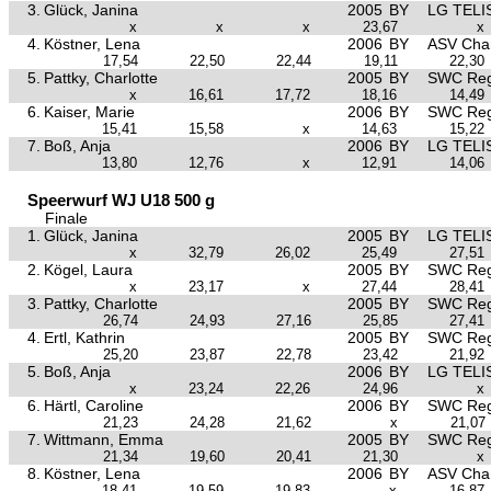
3.
Glück, Janina
2005
BY
LG TELI
x
x
x
23,67
x
4.
Köstner, Lena
2006
BY
ASV Ch
17,54
22,50
22,44
19,11
22,30
5.
Pattky, Charlotte
2005
BY
SWC Reg
x
16,61
17,72
18,16
14,49
6.
Kaiser, Marie
2006
BY
SWC Reg
15,41
15,58
x
14,63
15,22
7.
Boß, Anja
2006
BY
LG TELI
13,80
12,76
x
12,91
14,06
Speerwurf WJ U18 500 g
Finale
1.
Glück, Janina
2005
BY
LG TELI
x
32,79
26,02
25,49
27,51
2.
Kögel, Laura
2005
BY
SWC Reg
x
23,17
x
27,44
28,41
3.
Pattky, Charlotte
2005
BY
SWC Reg
26,74
24,93
27,16
25,85
27,41
4.
Ertl, Kathrin
2005
BY
SWC Reg
25,20
23,87
22,78
23,42
21,92
5.
Boß, Anja
2006
BY
LG TELI
x
23,24
22,26
24,96
x
6.
Härtl, Caroline
2006
BY
SWC Reg
21,23
24,28
21,62
x
21,07
7.
Wittmann, Emma
2005
BY
SWC Reg
21,34
19,60
20,41
21,30
x
8.
Köstner, Lena
2006
BY
ASV Ch
18,41
19,59
19,83
x
16,87