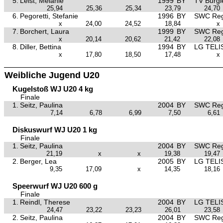
5.
Leist, Melanie
1999
BY
TV Burgl
25,94
25,36
25,34
23,79
24,70
6.
Pegoretti, Stefanie
1996
BY
SWC Reg
x
24,00
24,52
18,84
x
7.
Borchert, Laura
1999
BY
SWC Reg
x
20,14
20,62
21,42
22,08
8.
Diller, Bettina
1994
BY
LG TELI
x
17,80
18,50
17,48
x
Weibliche Jugend U20
Kugelstoß WJ U20 4 kg
Finale
1.
Seitz, Paulina
2004
BY
SWC Reg
7,14
6,78
6,99
7,50
6,61
Diskuswurf WJ U20 1 kg
Finale
1.
Seitz, Paulina
2004
BY
SWC Reg
21,19
x
x
19,38
19,47
2.
Berger, Lea
2005
BY
LG TELI
9,35
17,09
x
14,35
18,16
Speerwurf WJ U20 600 g
Finale
1.
Reindl, Therese
2004
BY
LG TELI
24,47
23,22
23,23
26,01
23,58
2.
Seitz, Paulina
2004
BY
SWC Reg